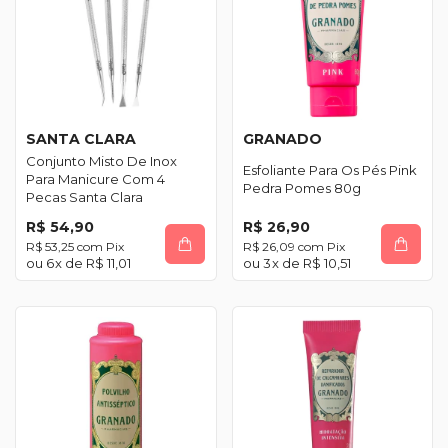
SANTA CLARA
GRANADO
Conjunto Misto De Inox
Esfoliante Para Os Pés Pink
Para Manicure Com 4
Pedra Pomes 80g
Pecas Santa Clara
R$ 54,90
R$ 26,90
R$ 53,25
com
Pix
R$ 26,09
com
Pix
6
x de
R$ 11,01
3
x de
R$ 10,51