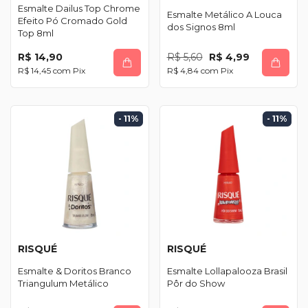
Esmalte Dailus Top Chrome
Esmalte Metálico A Louca
Efeito Pó Cromado Gold
dos Signos 8ml
Top 8ml
R$ 14,90
R$ 5,60
R$ 4,99
R$ 14,45
com
Pix
R$ 4,84
com
Pix
- 11
%
- 11
%
RISQUÉ
RISQUÉ
Esmalte & Doritos Branco
Esmalte Lollapalooza Brasil
Triangulum Metálico
Pôr do Show