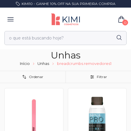
KIMI10 - GANHE 10% OFF NA SUA PRIMEIRA COMPRA
0
Unhas
Início
Unhas
breadcrumbs.removedores1
Ordenar
Filtrar