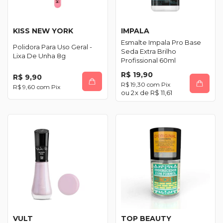
KISS NEW YORK
IMPALA
Esmalte Impala Pro Base
Polidora Para Uso Geral -
Seda Extra Brilho
Lixa De Unha 8g
Profissional 60ml
R$ 19,90
R$ 9,90
R$ 19,30
com
Pix
R$ 9,60
com
Pix
2
x de
R$ 11,61
VULT
TOP BEAUTY