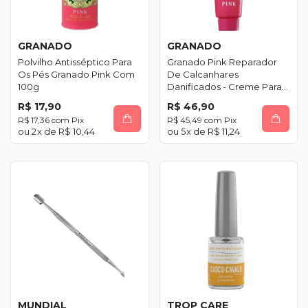
GRANADO
GRANADO
Polvilho Antisséptico Para
Granado Pink Reparador
Os Pés Granado Pink Com
De Calcanhares
100g
Danificados - Creme Para
Os Pés 20g
R$ 17,90
R$ 46,90
R$ 17,36
com
Pix
R$ 45,49
com
Pix
2
x de
R$ 10,44
5
x de
R$ 11,24
MUNDIAL
TROP CARE