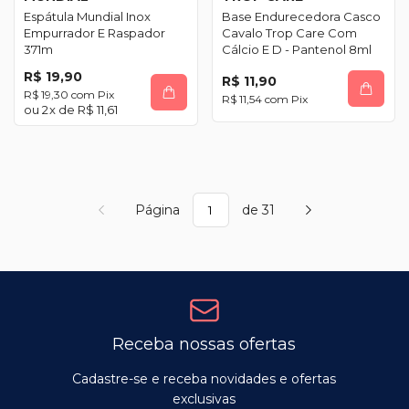
Espátula Mundial Inox
Base Endurecedora Casco
Empurrador E Raspador
Cavalo Trop Care Com
371m
Cálcio E D - Pantenol 8ml
R$ 19,90
R$ 11,90
R$ 19,30
com
Pix
R$ 11,54
com
Pix
2
x de
R$ 11,61
Página
de 31
Receba nossas ofertas
Cadastre-se e receba novidades e ofertas
exclusivas