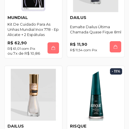
MUNDIAL
DAILUS
Kit De Cuidado Para As
Esmalte Dailus Última
Unhas Mundial Inox 778 - Ep
Chamada Quase Fique 8ml
Alicate + 2 Espátulas
R$ 62,90
R$ 11,90
R$ 61,01
com
Pix
R$ 11,54
com
Pix
7
x de
R$ 10,86
- 11
%
DAILUS
RISQUE