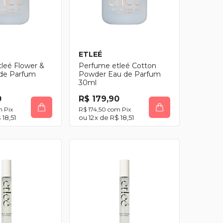
ETLEÉ
leé Flower &
Perfume etleé Cotton
 de Parfum
Powder Eau de Parfum
30ml
0
R$ 179,90
m
Pix
R$ 174,50
com
Pix
 18,51
12
x de
R$ 18,51