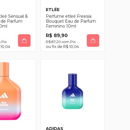
ETLÉE
leé Sensual &
Perfume etleé Freesia
 de Parfum
Bouquet Eau de Parfum
10ml
Feminino 10ml
R$ 89,90
m
Pix
R$ 87,20
com
Pix
 10,04
11
x de
R$ 10,04
ADIDAS