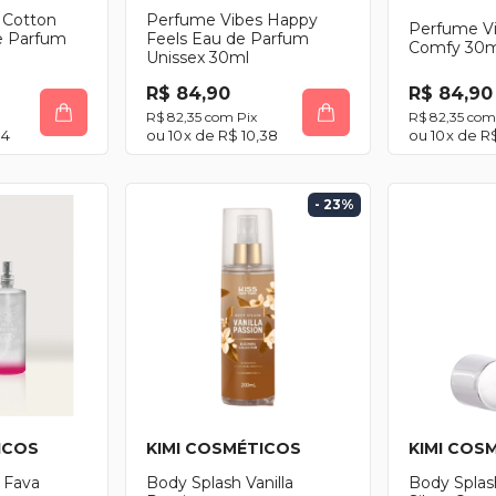
 Cotton
Perfume Vibes Happy
Perfume V
e Parfum
Feels Eau de Parfum
Comfy 30m
Unissex 30ml
R$ 84,90
R$ 84,90
R$ 82,35
com
Pix
R$ 82,35
com
04
10
x de
R$ 10,38
10
x de
R$
- 23
%
ICOS
KIMI COSMÉTICOS
KIMI COS
 Fava
Body Splash Vanilla
Body Spla