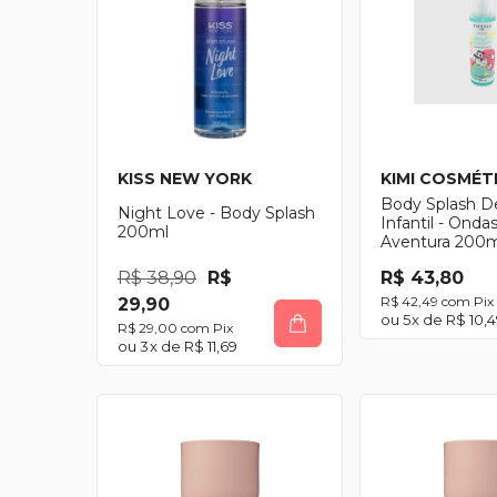
KISS NEW YORK
KIMI COSMÉT
Body Splash D
Night Love - Body Splash
Infantil - Onda
200ml
Aventura 200m
R$ 38,90
R$
R$ 43,80
R$ 42,49
com
Pix
29,90
5
x de
R$ 10,
R$ 29,00
com
Pix
3
x de
R$ 11,69