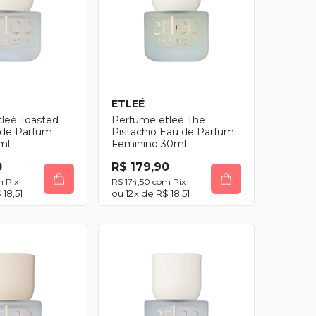
ETLEÉ
leé Toasted
Perfume etleé The
u de Parfum
Pistachio Eau de Parfum
ml
Feminino 30ml
0
R$ 179,90
m
Pix
R$ 174,50
com
Pix
 18,51
12
x de
R$ 18,51