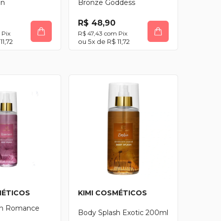
en
Bronze Goddess
R$ 48,90
Pix
R$ 47,43
com
Pix
11,72
5
x de
R$ 11,72
MÉTICOS
KIMI COSMÉTICOS
sh Romance
Body Splash Exotic 200ml