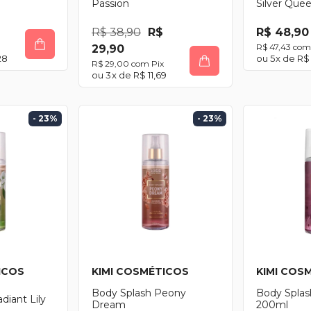
Passion
Silver Que
R$ 38,90
R$
R$ 48,90
R$ 47,43
com
29,90
28
5
x de
R$ 
R$ 29,00
com
Pix
3
x de
R$ 11,69
- 23
%
- 23
%
ICOS
KIMI COSMÉTICOS
KIMI COS
Body Splash Peony
Body Spla
diant Lily
Dream
200ml