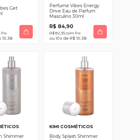
Perfume Vibes Energy
ibes Get
Drive Eau de Parfum
l
Masculino 30ml
R$ 84,90
Pix
R$ 82,35
com
Pix
 10,38
10
x de
R$ 10,38
MÉTICOS
KIMI COSMÉTICOS
sh Shimmer
Body Splash Shimmer