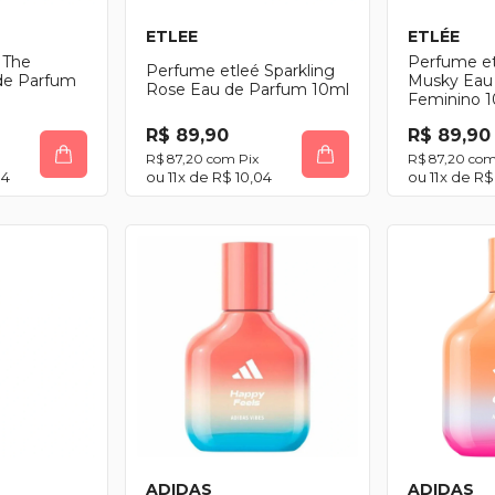
ETLEE
ETLÉE
 The
Perfume et
Perfume etleé Sparkling
 de Parfum
Musky Eau
Rose Eau de Parfum 10ml
Feminino 
R$ 89,90
R$ 89,90
R$ 87,20
com
Pix
R$ 87,20
co
04
11
x de
R$ 10,04
11
x de
R$
ADIDAS
ADIDAS