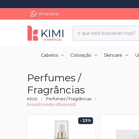
WhatsApp
Cabelos
Coloração
Skincare
U
Perfumes /
Fragrâncias
Início
Perfumes / Fragrâncias
breadcrumbs.difusores2
- 23
%