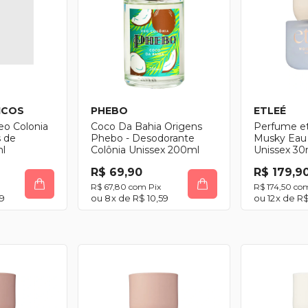
ICOS
PHEBO
ETLEÉ
eo Colonia
Coco Da Bahia Origens
Perfume e
s de
Phebo - Desodorante
Musky Eau
l
Colônia Unissex 200ml
Unissex 30
R$ 69,90
R$ 179,9
R$ 67,80
com
Pix
R$ 174,50
co
49
8
x de
R$ 10,59
12
x de
R$