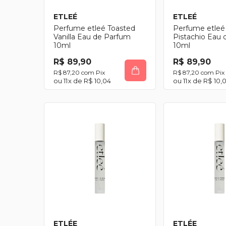
ETLEÉ
ETLEÉ
Perfume etleé Toasted
Perfume etleé
Vanilla Eau de Parfum
Pistachio Eau
10ml
10ml
R$ 89,90
R$ 89,90
R$ 87,20
com
Pix
R$ 87,20
com
Pix
11
x de
R$ 10,04
11
x de
R$ 10,
ETLÉE
ETLÉE