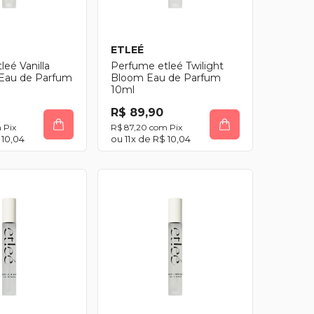
ETLEÉ
eé Vanilla
Perfume etleé Twilight
Eau de Parfum
Bloom Eau de Parfum
10ml
R$ 89,90
m
Pix
R$ 87,20
com
Pix
 10,04
11
x de
R$ 10,04