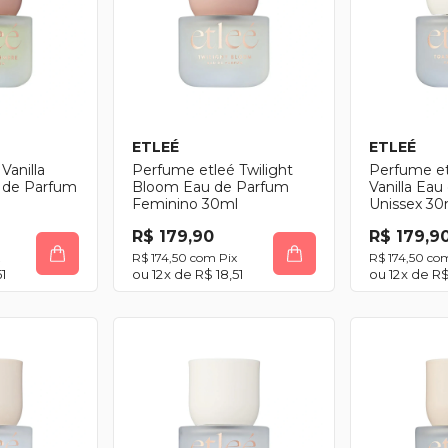
ETLEÉ
ETLEÉ
Vanilla
Perfume etleé Twilight
Perfume et
 de Parfum
Bloom Eau de Parfum
Vanilla Ea
l
Feminino 30ml
Unissex 30
R$ 179,90
R$ 179,9
R$ 174,50
com
Pix
R$ 174,50
co
1
12
x de
R$ 18,51
12
x de
R$