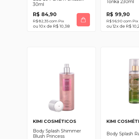
Tonka 230ml
30ml
R$ 84,90
R$ 99,90
R$ 82,35
com
Pix
R$ 96,90
com
Pix
10
x de
R$ 10,38
12
x de
R$ 10,
KIMI COSMÉTICOS
KIMI COSMÉT
Body Splash Shimmer
Body Splash Ra
Blush Princess