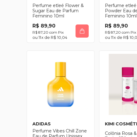
Perfume etleé Flower &
Perfume etleé
Sugar Eau de Parfum
Powder Eau d
Feminino 10ml
Feminino 10ml
R$ 89,90
R$ 89,90
R$ 87,20
com
Pix
R$ 87,20
com
Pix
11
x de
R$ 10,04
11
x de
R$ 10,
ADIDAS
KIMI COSMÉT
Perfume Vibes Chill Zone
Colônia Rosa &
Eau de Parfum Unissex