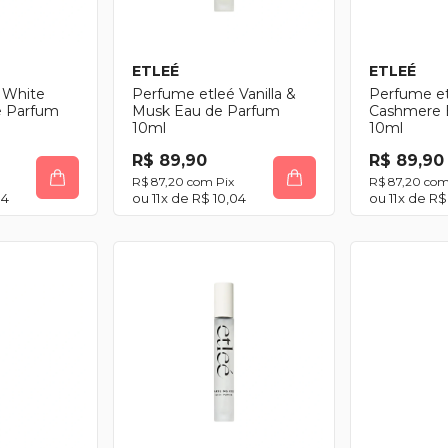
ETLEÉ
ETLEÉ
 White
Perfume etleé Vanilla &
Perfume etl
e Parfum
Musk Eau de Parfum
Cashmere 
10ml
10ml
R$ 89,90
R$ 89,90
R$ 87,20
com
Pix
R$ 87,20
co
04
11
x de
R$ 10,04
11
x de
R$