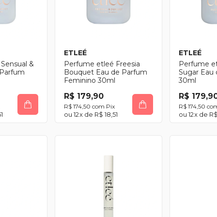
ETLEÉ
ETLEÉ
 Sensual &
Perfume etleé Freesia
Perfume et
 Parfum
Bouquet Eau de Parfum
Sugar Eau
l
Feminino 30ml
30ml
R$ 179,90
R$ 179,9
R$ 174,50
com
Pix
R$ 174,50
co
1
12
x de
R$ 18,51
12
x de
R$