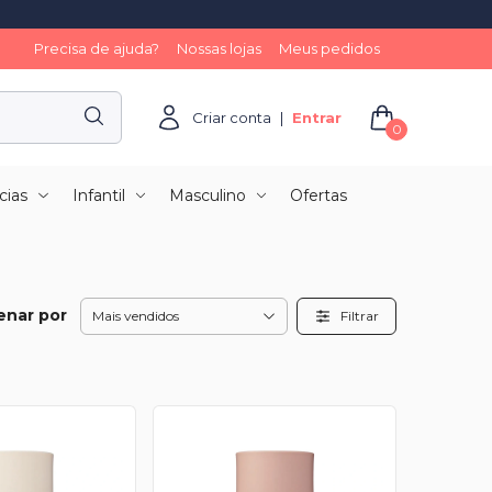
Precisa de ajuda?
Nossas lojas
Meus pedidos
Criar conta
|
Entrar
0
cias
Infantil
Masculino
Ofertas
enar por
Filtrar