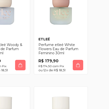
ETLEÉ
tleé Woody &
Perfume etleé White
 de Parfum
Flowers Eau de Parfum
ml
Feminino 30ml
0
R$ 179,90
m
Pix
R$ 174,50
com
Pix
 18,51
12
x de
R$ 18,51