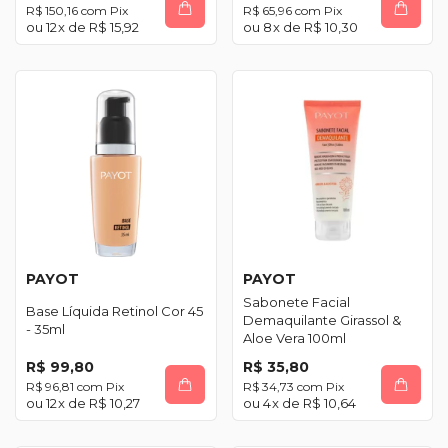
R$ 150,16
com
Pix
R$ 65,96
com
Pix
12
x de
R$ 15,92
8
x de
R$ 10,30
PAYOT
PAYOT
Sabonete Facial
Base Líquida Retinol Cor 45
Demaquilante Girassol &
- 35ml
Aloe Vera 100ml
R$ 99,80
R$ 35,80
R$ 96,81
com
Pix
R$ 34,73
com
Pix
12
x de
R$ 10,27
4
x de
R$ 10,64