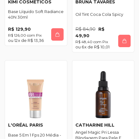
KIMI COSMÉTICOS
BRUNA TAVARES
Base Líquido Soft Radiance
Oil Tint Coca Cola Spicy
40N 30ml
R$ 129,90
R$ 84,90
R$
R$ 126,00
com
Pix
49,90
12
x de
R$ 13,36
R$ 48,40
com
Pix
6
x de
R$ 10,01
L'ORÉAL PARIS
CATHARINE HILL
Angel Magic Pri Lessa
Base 5 Em 1 Fps 20 Média -
Blindagem Para Pele E