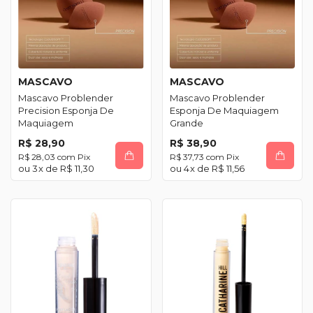
MASCAVO
MASCAVO
Mascavo Problender
Mascavo Problender
Precision Esponja De
Esponja De Maquiagem
Maquiagem
Grande
R$ 28,90
R$ 38,90
R$ 28,03
com
Pix
R$ 37,73
com
Pix
3
x de
R$ 11,30
4
x de
R$ 11,56