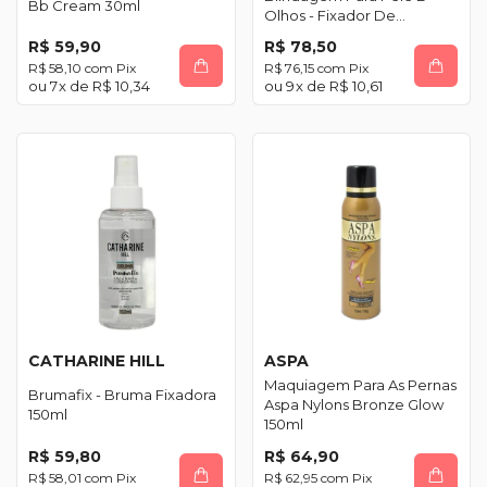
Bb Cream 30ml
Olhos - Fixador De
Maquiagem 30ml
R$ 59,90
R$ 78,50
R$ 58,10
com
Pix
R$ 76,15
com
Pix
7
x de
R$ 10,34
9
x de
R$ 10,61
CATHARINE HILL
ASPA
Maquiagem Para As Pernas
Brumafix - Bruma Fixadora
Aspa Nylons Bronze Glow
150ml
150ml
R$ 59,80
R$ 64,90
R$ 58,01
com
Pix
R$ 62,95
com
Pix