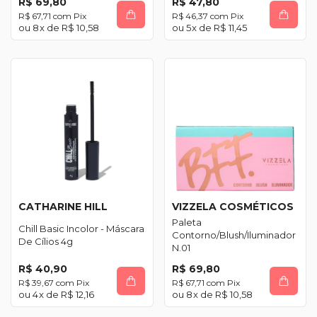
R$ 69,80
R$ 47,80
R$ 67,71
com
Pix
R$ 46,37
com
Pix
8
x de
R$ 10,58
5
x de
R$ 11,45
CATHARINE HILL
VIZZELA COSMÉTICOS
Paleta
Chill Basic Incolor - Máscara
Contorno/Blush/Iluminador
De Cílios 4g
N.01
R$ 40,90
R$ 69,80
R$ 39,67
com
Pix
R$ 67,71
com
Pix
4
x de
R$ 12,16
8
x de
R$ 10,58