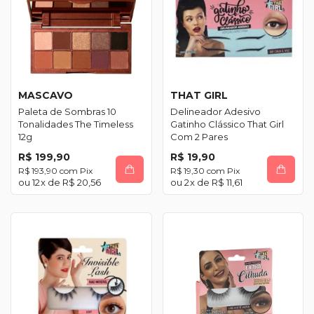
MASCAVO
THAT GIRL
Paleta de Sombras 10
Delineador Adesivo
Tonalidades The Timeless
Gatinho Clássico That Girl
12g
Com 2 Pares
R$ 199,90
R$ 19,90
R$ 193,90
com
Pix
R$ 19,30
com
Pix
12
x de
R$ 20,56
2
x de
R$ 11,61