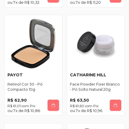
7
x de
R$ 10,32
7
x de
R$ 11,20
PAYOT
CATHARINE HILL
Retinol Cor 30 - Pó
Face Powder Fixer Branco
Compacto 10g
- Pó Solto Natural 20g
R$ 62,90
R$ 63,50
R$ 61,01
com
Pix
R$ 61,60
com
Pix
7
x de
R$ 10,86
7
x de
R$ 10,96