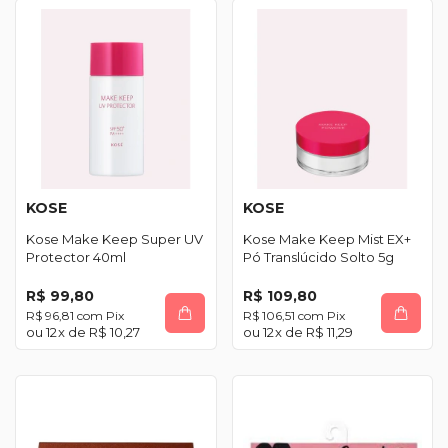
KOSE
KOSE
Kose Make Keep Super UV
Kose Make Keep Mist EX+
Protector 40ml
Pó Translúcido Solto 5g
R$ 99,80
R$ 109,80
R$ 96,81
com
Pix
R$ 106,51
com
Pix
12
x de
R$ 10,27
12
x de
R$ 11,29