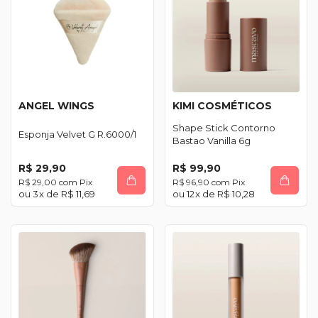
ANGEL WINGS
KIMI COSMÉTICOS
Shape Stick Contorno
Esponja Velvet G R.6000/1
Bastao Vanilla 6g
R$ 29,90
R$ 99,90
R$ 29,00
com
Pix
R$ 96,90
com
Pix
3
x de
R$ 11,69
12
x de
R$ 10,28