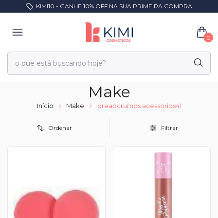
KIMI10 - GANHE 10% OFF NA SUA PRIMEIRA COMPRA
0
Make
Início
Make
breadcrumbs.acessorios41
Ordenar
Filtrar