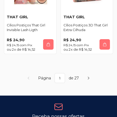
THAT GIRL
THAT GIRL
Cílios Postiços That Girl
Cílios Postiços 3D That Girl
Invisible Lash Ligth
Extra Cilhuda
R$ 24,90
R$ 24,90
R$ 24,15
com
Pix
R$ 24,15
com
Pix
2
x de
R$ 14,52
2
x de
R$ 14,52
Página
de 27
Receba nossas ofertas