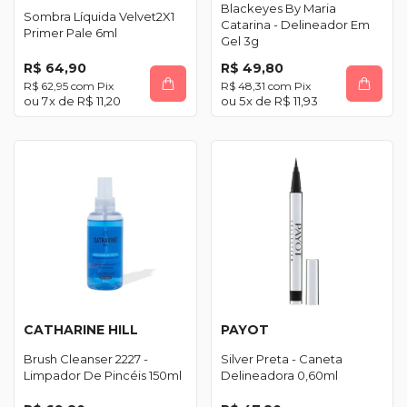
Blackeyes By Maria
Sombra Líquida Velvet2X1
Catarina - Delineador Em
Primer Pale 6ml
Gel 3g
R$ 64,90
R$ 49,80
R$ 62,95
com
Pix
R$ 48,31
com
Pix
7
x de
R$ 11,20
5
x de
R$ 11,93
CATHARINE HILL
PAYOT
Brush Cleanser 2227 -
Silver Preta - Caneta
Limpador De Pincéis 150ml
Delineadora 0,60ml