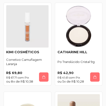
KIMI COSMÉTICOS
CATHARINE HILL
Corretivo Camuflagem
Po Translúcido Cristal 9g
Laranja
R$ 69,80
R$ 42,90
R$ 67,71
com
Pix
R$ 41,61
com
Pix
8
x de
R$ 10,58
5
x de
R$ 10,28