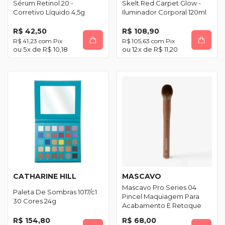
Sérum Retinol 20 -
Skelt Red Carpet Glow -
Corretivo Líquido 4,5g
Iluminador Corporal 120ml
R$ 42,50
R$ 108,90
R$ 41,23
com
Pix
R$ 105,63
com
Pix
5
x de
R$ 10,18
12
x de
R$ 11,20
CATHARINE HILL
MASCAVO
Mascavo Pro Series 04
Paleta De Sombras 1017/c1
Pincel Maquiagem Para
30 Cores 24g
Acabamento E Retoque
R$ 154,80
R$ 68,00