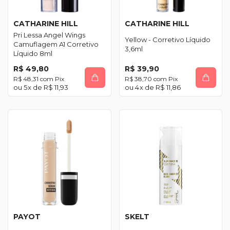
CATHARINE HILL
CATHARINE HILL
Pri Lessa Angel Wings
Yellow - Corretivo Líquido
Camuflagem A1 Corretivo
3,6ml
Líquido 8ml
R$ 49,80
R$ 39,90
R$ 48,31
com
Pix
R$ 38,70
com
Pix
5
x de
R$ 11,93
4
x de
R$ 11,86
PAYOT
SKELT