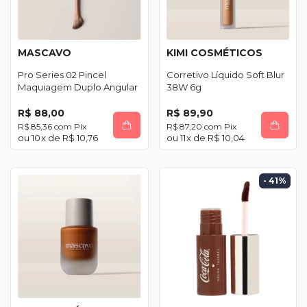
MASCAVO
KIMI COSMÉTICOS
Pro Series 02 Pincel
Corretivo Líquido Soft Blur
Maquiagem Duplo Angular
38W 6g
R$ 88,00
R$ 89,90
R$ 85,36
com
Pix
R$ 87,20
com
Pix
10
x de
R$ 10,76
11
x de
R$ 10,04
- 41
%