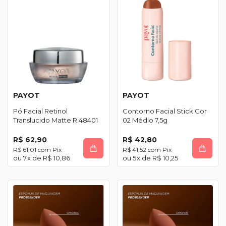
PAYOT
PAYOT
Pó Facial Retinol
Contorno Facial Stick Cor
Translucido Matte R.48401
02 Médio 7,5g
R$ 62,90
R$ 42,80
R$ 61,01
com
Pix
R$ 41,52
com
Pix
7
x de
R$ 10,86
5
x de
R$ 10,25