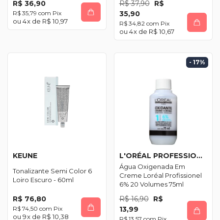
R$ 36,90
R$ 37,90
R$
R$ 35,79
com
Pix
35,90
4
x de
R$ 10,97
R$ 34,82
com
Pix
4
x de
R$ 10,67
- 17
%
KEUNE
L'ORÉAL PROFESSIONNEL
Água Oxigenada Em
Tonalizante Semi Color 6
Creme Loréal Profissionel
Loiro Escuro - 60ml
6% 20 Volumes 75ml
R$ 76,80
R$ 16,90
R$
R$ 74,50
com
Pix
13,99
9
x de
R$ 10,38
R$ 13,57
com
Pix