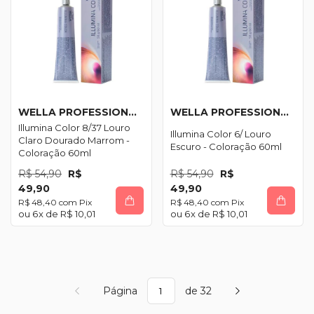
WELLA PROFESSIONALS
WELLA PROFESSIONALS
Illumina Color 8/37 Louro
Illumina Color 6/ Louro
Claro Dourado Marrom -
Escuro - Coloração 60ml
Coloração 60ml
R$ 54,90
R$
R$ 54,90
R$
49,90
49,90
R$ 48,40
com
Pix
R$ 48,40
com
Pix
6
x de
R$ 10,01
6
x de
R$ 10,01
Página
de 32