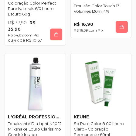
Coloração Color Perfect
Emulsão Color Touch 13
Pure Naturals 6/0 Louro
Volumes 120ml 4%
Escuro 60g
R$ 37,90
R$
R$ 16,90
35,90
R$ 16,39
com
Pix
R$ 34,82
com
Pix
4
x de
R$ 10,67
L'ORÉAL PROFESSIONNEL
KEUNE
Tonalizante Dia Light N.10.12
So Pure Color 8.00 Louro
Milkshake Louro Claríssimo
Claro - Coloração
Cendré Irisado
Permanente 60ml