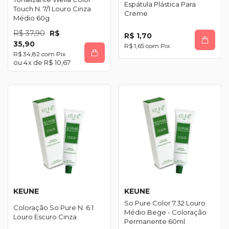
Espátula Plástica Para
Touch N. 7/1 Louro Cinza
Creme
Médio 60g
R$ 37,90
R$
R$ 1,70
35,90
R$ 1,65
com
Pix
R$ 34,82
com
Pix
4
x de
R$ 10,67
KEUNE
KEUNE
So Pure Color 7.32 Louro
Coloração So Pure N. 6.1
Médio Bege - Coloração
Louro Escuro Cinza
Permanente 60ml