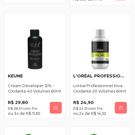
KEUNE
L'ORÉAL PROFESSIONNEL
Cream Developer 12% -
Loréal Professionnel Inoa -
Oxidante 40 Volumes 60ml
Oxidante 20 Volumes 60ml
R$ 29,80
R$ 24,90
R$ 28,91
com
Pix
R$ 24,15
com
Pix
3
x de
R$ 11,65
2
x de
R$ 14,52