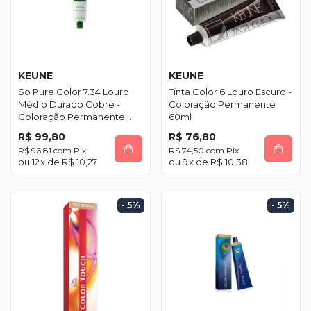
KEUNE
KEUNE
So Pure Color 7.34 Louro
Tinta Color 6 Louro Escuro -
Médio Durado Cobre -
Coloração Permanente
Coloração Permanente
60ml
60ml
R$ 99,80
R$ 76,80
R$ 96,81
com
Pix
R$ 74,50
com
Pix
12
x de
R$ 10,27
9
x de
R$ 10,38
- 5
%
- 5
%