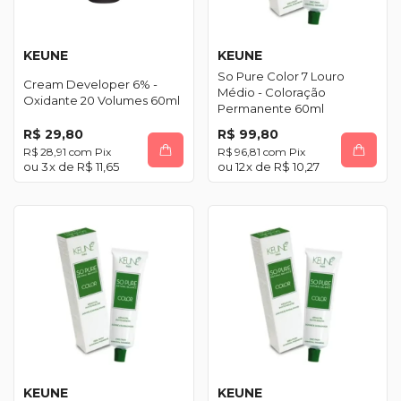
KEUNE
KEUNE
So Pure Color 7 Louro
Cream Developer 6% -
Médio - Coloração
Oxidante 20 Volumes 60ml
Permanente 60ml
R$ 29,80
R$ 99,80
R$ 28,91
com
Pix
R$ 96,81
com
Pix
3
x de
R$ 11,65
12
x de
R$ 10,27
KEUNE
KEUNE