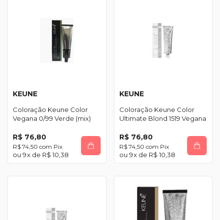
KEUNE
KEUNE
Coloração Keune Color
Coloração Keune Color
Vegana 0/99 Verde (mix)
Ultimate Blond 1519 Vegana
R$ 76,80
R$ 76,80
R$ 74,50
com
Pix
R$ 74,50
com
Pix
9
x de
R$ 10,38
9
x de
R$ 10,38