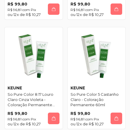
R$ 99,80
R$ 99,80
R$ 96,81
com
Pix
R$ 96,81
com
Pix
12
x de
R$ 10,27
12
x de
R$ 10,27
KEUNE
KEUNE
So Pure Color 8.17 Louro
So Pure Color 5 Castanho
Claro Cinza Violeta -
Claro - Coloração
Coloração Permanente
Permanente 60ml
60ml
R$ 99,80
R$ 99,80
R$ 96,81
com
Pix
R$ 96,81
com
Pix
12
x de
R$ 10,27
12
x de
R$ 10,27