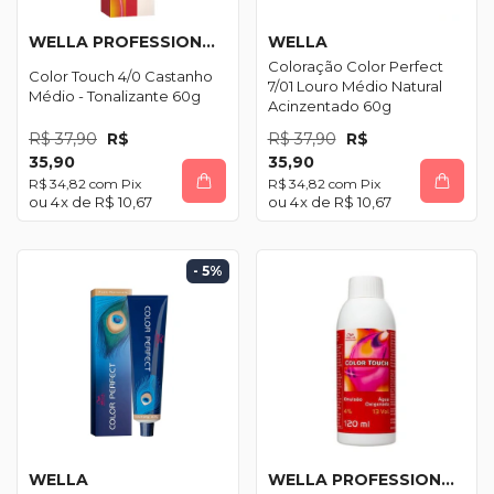
WELLA PROFESSIONALS
WELLA
Coloração Color Perfect
Color Touch 4/0 Castanho
7/01 Louro Médio Natural
Médio - Tonalizante 60g
Acinzentado 60g
R$ 37,90
R$
R$ 37,90
R$
35,90
35,90
R$ 34,82
com
Pix
R$ 34,82
com
Pix
4
x de
R$ 10,67
4
x de
R$ 10,67
- 5
%
WELLA
WELLA PROFESSIONALS