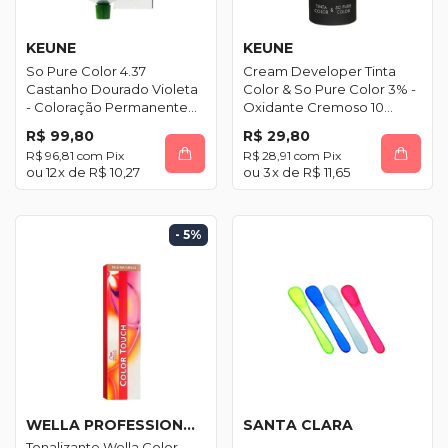
KEUNE
KEUNE
So Pure Color 4.37
Cream Developer Tinta
Castanho Dourado Violeta
Color & So Pure Color 3% -
- Coloração Permanente
Oxidante Cremoso 10
60ml
Volumes 60ml
R$ 99,80
R$ 29,80
R$ 96,81
com
Pix
R$ 28,91
com
Pix
12
x de
R$ 10,27
3
x de
R$ 11,65
- 5
%
WELLA PROFESSIONALS
SANTA CLARA
Tonalizante Wella Color