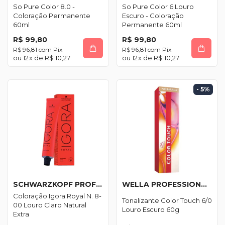
So Pure Color 8.0 -
So Pure Color 6 Louro
Coloração Permanente
Escuro - Coloração
60ml
Permanente 60ml
R$ 99,80
R$ 99,80
R$ 96,81
com
Pix
R$ 96,81
com
Pix
12
x de
R$ 10,27
12
x de
R$ 10,27
- 5
%
SCHWARZKOPF PROFESSIONAL
WELLA PROFESSIONALS
Coloração Igora Royal N. 8-
Tonalizante Color Touch 6/0
00 Louro Claro Natural
Louro Escuro 60g
Extra