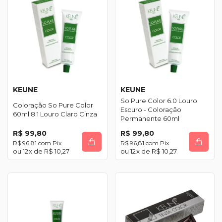
KEUNE
KEUNE
So Pure Color 6.0 Louro
Coloração So Pure Color
Escuro - Coloração
60ml 8.1 Louro Claro Cinza
Permanente 60ml
R$ 99,80
R$ 99,80
R$ 96,81
com
Pix
R$ 96,81
com
Pix
12
x de
R$ 10,27
12
x de
R$ 10,27