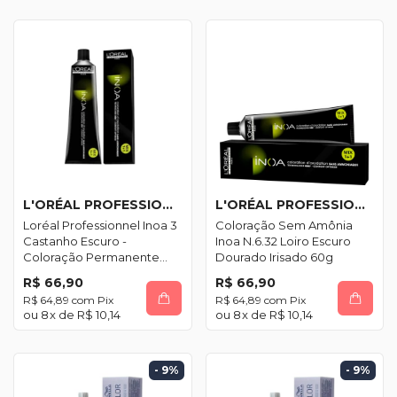
L'ORÉAL PROFESSIONNEL
L'ORÉAL PROFESSIONNEL
Loréal Professionnel Inoa 3
Coloração Sem Amônia
Castanho Escuro -
Inoa N.6.32 Loiro Escuro
Coloração Permanente
Dourado Irisado 60g
60g
R$ 66,90
R$ 66,90
R$ 64,89
com
Pix
R$ 64,89
com
Pix
8
x de
R$ 10,14
8
x de
R$ 10,14
- 9
%
- 9
%