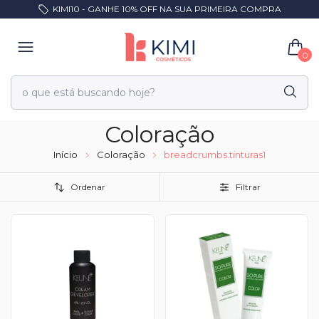
KIMI10 - GANHE 10% OFF NA SUA PRIMEIRA COMPRA
0
Coloração
Início
Coloração
breadcrumbs.tinturas1
Ordenar
Filtrar