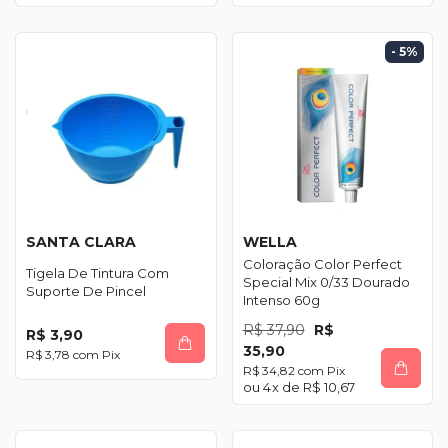
- 5
%
SANTA CLARA
WELLA
Coloração Color Perfect
Tigela De Tintura Com
Special Mix 0/33 Dourado
Suporte De Pincel
Intenso 60g
R$ 37,90
R$
R$ 3,90
35,90
R$ 3,78
com
Pix
R$ 34,82
com
Pix
4
x de
R$ 10,67