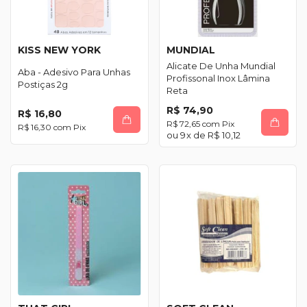
KISS NEW YORK
MUNDIAL
Alicate De Unha Mundial
Aba - Adesivo Para Unhas
Profissonal Inox Lâmina
Postiças 2g
Reta
R$ 74,90
R$ 16,80
R$ 72,65
com
Pix
R$ 16,30
com
Pix
9
x de
R$ 10,12