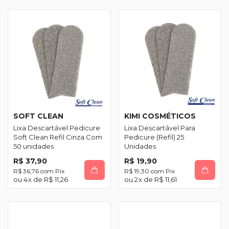
SOFT CLEAN
KIMI COSMÉTICOS
Lixa Descartável Pedicure
Lixa Descartável Para
Soft Clean Refil Cinza Com
Pedicure (Refil) 25
50 unidades
Unidades
R$ 37,90
R$ 19,90
R$ 36,76
com
Pix
R$ 19,30
com
Pix
4
x de
R$ 11,26
2
x de
R$ 11,61