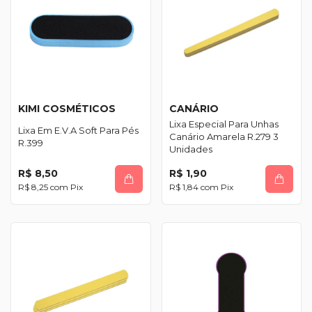
KIMI COSMÉTICOS
CANÁRIO
Lixa Especial Para Unhas
Lixa Em E.V.A Soft Para Pés
Canário Amarela R.279 3
R.399
Unidades
R$ 8,50
R$ 1,90
R$ 8,25
com
Pix
R$ 1,84
com
Pix