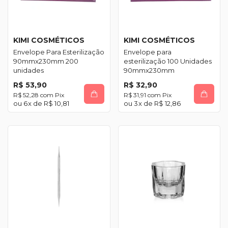
KIMI COSMÉTICOS
KIMI COSMÉTICOS
Envelope Para Esterilização
Envelope para
90mmx230mm 200
esterilização 100 Unidades
unidades
90mmx230mm
R$ 53,90
R$ 32,90
R$ 52,28
com
Pix
R$ 31,91
com
Pix
6
x de
R$ 10,81
3
x de
R$ 12,86