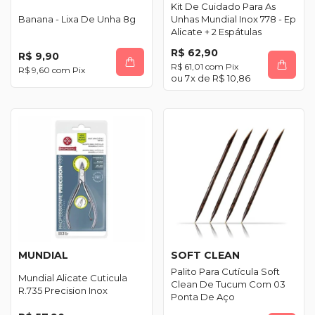
Kit De Cuidado Para As
Banana - Lixa De Unha 8g
Unhas Mundial Inox 778 - Ep
Alicate + 2 Espátulas
R$ 62,90
R$ 9,90
R$ 61,01
com
Pix
R$ 9,60
com
Pix
7
x de
R$ 10,86
MUNDIAL
SOFT CLEAN
Palito Para Cutícula Soft
Mundial Alicate Cuticula
Clean De Tucum Com 03
R.735 Precision Inox
Ponta De Aço