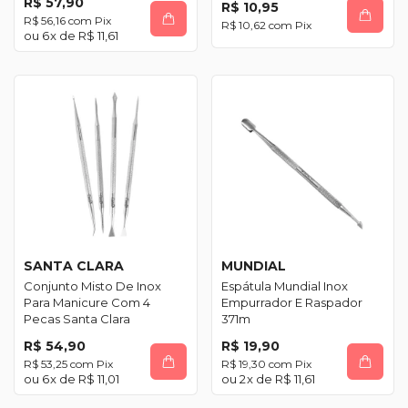
R$ 57,90
R$ 10,95
R$ 56,16
com
Pix
R$ 10,62
com
Pix
6
x de
R$ 11,61
SANTA CLARA
MUNDIAL
Conjunto Misto De Inox
Espátula Mundial Inox
Para Manicure Com 4
Empurrador E Raspador
Pecas Santa Clara
371m
R$ 54,90
R$ 19,90
R$ 53,25
com
Pix
R$ 19,30
com
Pix
6
x de
R$ 11,01
2
x de
R$ 11,61