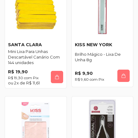
SANTA CLARA
KISS NEW YORK
Mini Lixa Para Unhas
Brilho Mágico - Lixa De
Descartável Canário Com
Unha 8g
144 unidades
R$ 19,90
R$ 9,90
R$ 19,30
com
Pix
R$ 9,60
com
Pix
2
x de
R$ 11,61