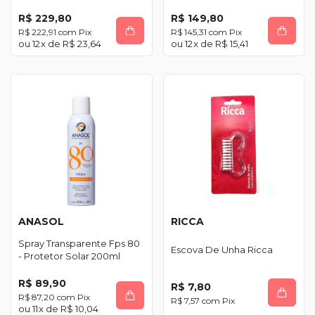
R$ 229,80
R$ 149,80
R$ 222,91
com
Pix
R$ 145,31
com
Pix
12
x de
R$ 23,64
12
x de
R$ 15,41
ANASOL
RICCA
Spray Transparente Fps 80
Escova De Unha Ricca
- Protetor Solar 200ml
R$ 89,90
R$ 7,80
R$ 87,20
com
Pix
R$ 7,57
com
Pix
11
x de
R$ 10,04