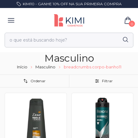
KIMI10 - GANHE 10% OFF NA SUA PRIMEIRA COMPRA
0
Masculino
Início
Masculino
breadcrumbs.corpo-banho11
Ordenar
Filtrar