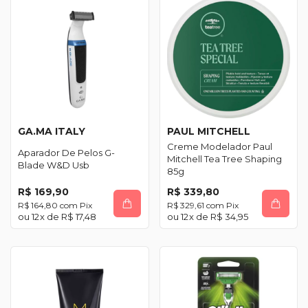
GA.MA ITALY
PAUL MITCHELL
Creme Modelador Paul
Aparador De Pelos G-
Mitchell Tea Tree Shaping
Blade W&D Usb
85g
R$ 169,90
R$ 339,80
R$ 164,80
com
Pix
R$ 329,61
com
Pix
12
x de
R$ 17,48
12
x de
R$ 34,95