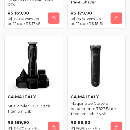
Travel Shaver
127V
R$ 169,90
R$ 179,90
R$ 164,80
com
Pix
R$ 174,50
com
Pix
12
x de
R$ 17,48
12
x de
R$ 18,51
GA.MA ITALY
GA.MA ITALY
Máquina de Corte e
Multi-Styler T923 Black
Acabamento T827 Black
Titanium Usb
Titanium Usb Bivolt
R$ 189,90
R$ 99,90
R$ 184,20
com
Pix
R$ 96,90
com
Pix