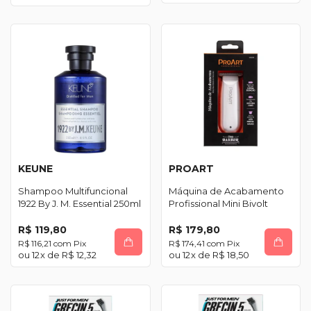
KEUNE
PROART
Shampoo Multifuncional
Máquina de Acabamento
1922 By J. M. Essential 250ml
Profissional Mini Bivolt
R$ 119,80
R$ 179,80
R$ 116,21
com
Pix
R$ 174,41
com
Pix
12
x de
R$ 12,32
12
x de
R$ 18,50