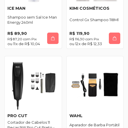
ICE MAN
KIMI COSMÉTICOS
Shampoo sem Sal Ice Man
Control Gx Shampoo 118Ml
Energy 240ml
R$ 89,90
R$ 119,90
R$ 87,20
com
Pix
R$ 116,30
com
Pix
11
x de
R$ 10,04
12
x de
R$ 12,33
PRO CUT
WAHL
Cortador de Cabelos 11
Aparador de Barba Portátil
Peças 9W Pro Cut Preto -