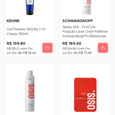
KEUNE
SCHWARZKOPF
Spray Anti - Frizz De
Gel Fixador 1922 By J. M.
Fixação Leve Osis+ Flatliner
Classic 150ml
Schwarzkopf Professional
200ml
R$ 159,80
R$ 169,90
R$ 155,01
com
Pix
R$ 164,80
com
Pix
12
x de
R$ 16,44
12
x de
R$ 17,48