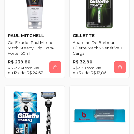
PAUL MITCHELL
GILLETTE
Gel Fixador Paul Mitchell
Aparelho De Barbear
Mitch Steady Grip Extra-
Gillette Mach3 Sensitive + 1
Forte 150ml
Carga
R$ 239,80
R$ 32,90
R$ 232,61
com
Pix
R$ 31,91
com
Pix
12
x de
R$ 24,67
3
x de
R$ 12,86