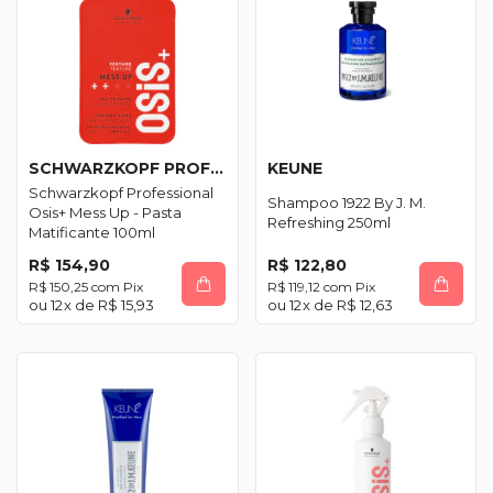
SCHWARZKOPF PROFESSIONAL
KEUNE
Schwarzkopf Professional
Shampoo 1922 By J. M.
Osis+ Mess Up - Pasta
Refreshing 250ml
Matificante 100ml
R$ 154,90
R$ 122,80
R$ 150,25
com
Pix
R$ 119,12
com
Pix
12
x de
R$ 15,93
12
x de
R$ 12,63