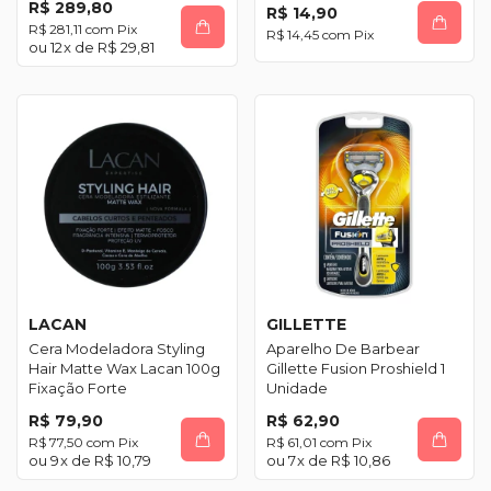
R$ 289,80
R$ 14,90
R$ 281,11
com
Pix
R$ 14,45
com
Pix
12
x de
R$ 29,81
LACAN
GILLETTE
Cera Modeladora Styling
Aparelho De Barbear
Hair Matte Wax Lacan 100g
Gillette Fusion Proshield 1
Fixação Forte
Unidade
R$ 79,90
R$ 62,90
R$ 77,50
com
Pix
R$ 61,01
com
Pix
9
x de
R$ 10,79
7
x de
R$ 10,86