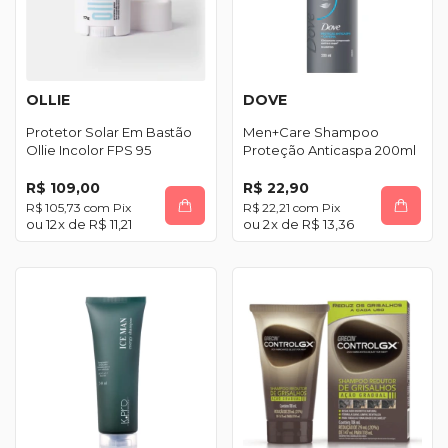
OLLIE
DOVE
Protetor Solar Em Bastão
Men+Care Shampoo
Ollie Incolor FPS 95
Proteção Anticaspa 200ml
R$ 109,00
R$ 22,90
R$ 105,73
com
Pix
R$ 22,21
com
Pix
12
x de
R$ 11,21
2
x de
R$ 13,36