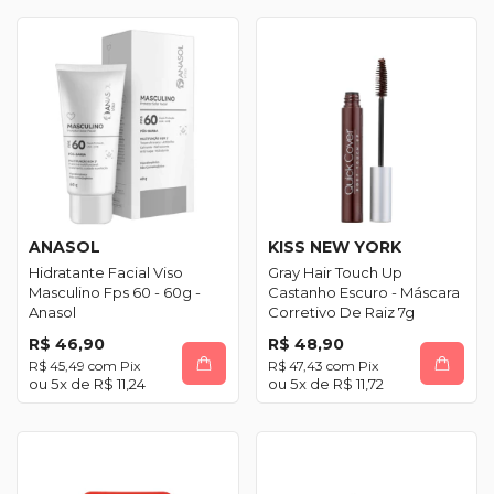
ANASOL
KISS NEW YORK
Hidratante Facial Viso
Gray Hair Touch Up
Masculino Fps 60 - 60g -
Castanho Escuro - Máscara
Anasol
Corretivo De Raiz 7g
R$ 46,90
R$ 48,90
R$ 45,49
com
Pix
R$ 47,43
com
Pix
5
x de
R$ 11,24
5
x de
R$ 11,72