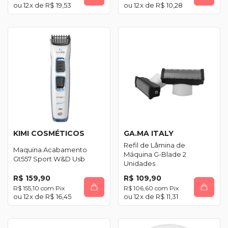
12
x de
R$ 19,53
12
x de
R$ 10,28
KIMI COSMÉTICOS
GA.MA ITALY
Refil de Lâmina de
Maquina Acabamento
Máquina G-Blade 2
Gt557 Sport W&D Usb
Unidades
R$ 159,90
R$ 109,90
R$ 155,10
com
Pix
R$ 106,60
com
Pix
12
x de
R$ 16,45
12
x de
R$ 11,31