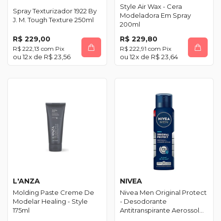
Style Air Wax - Cera
Spray Texturizador 1922 By
Modeladora Em Spray
J. M. Tough Texture 250ml
200ml
R$ 229,00
R$ 229,80
R$ 222,13
com
Pix
R$ 222,91
com
Pix
12
x de
R$ 23,56
12
x de
R$ 23,64
L'ANZA
NIVEA
Molding Paste Creme De
Nivea Men Original Protect
Modelar Healing - Style
- Desodorante
175ml
Antitranspirante Aerossol
150ml