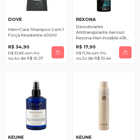
DOVE
REXONA
Desodorante
Men+Care Shampoo 2 em 1
Antitranspirante Aerosol
Força Resistente 400ml
Rexona Men Invisible 45h
150ml
R$ 34,90
R$ 17,90
R$ 33,85
com
Pix
R$ 17,36
com
Pix
4
x de
R$ 10,37
2
x de
R$ 10,44
KEUNE
KEUNE