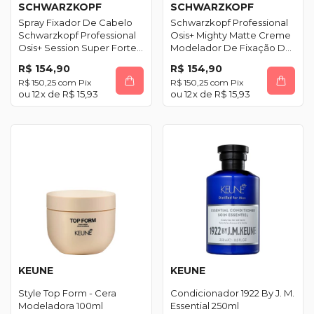
SCHWARZKOPF
SCHWARZKOPF
Spray Fixador De Cabelo
Schwarzkopf Professional
Schwarzkopf Professional
Osis+ Mighty Matte Creme
Osis+ Session Super Forte
Modelador De Fixação De
300ml
Definição 100ml
R$ 154,90
R$ 154,90
R$ 150,25
com
Pix
R$ 150,25
com
Pix
12
x de
R$ 15,93
12
x de
R$ 15,93
KEUNE
KEUNE
Style Top Form - Cera
Condicionador 1922 By J. M.
Modeladora 100ml
Essential 250ml