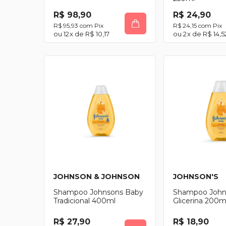
R$ 98,90
R$ 24,90
R$ 95,93
com
Pix
R$ 24,15
com
Pix
12
x de
R$ 10,17
2
x de
R$ 14,5
JOHNSON & JOHNSON
JOHNSON'S
Shampoo Johnsons Baby
Shampoo John
Tradicional 400ml
Glicerina 200m
R$ 27,90
R$ 18,90