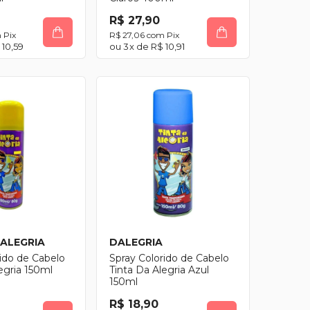
R$ 27,90
m
Pix
R$ 27,06
com
Pix
 10,59
3
x de
R$ 10,91
 ALEGRIA
DALEGRIA
rido de Cabelo
Spray Colorido de Cabelo
egria 150ml
Tinta Da Alegria Azul
150ml
R$ 18,90