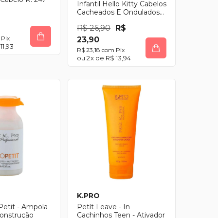
Infantil Hello Kitty Cabelos
Cacheados E Ondulados
200ml
R$ 26,90
R$
Pix
23,90
11,93
R$ 23,18
com
Pix
2
x de
R$ 13,94
K.PRO
Petit - Ampola
Petít Leave - In
construção
Cachinhos Teen - Ativador