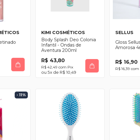
MÉTICOS
KIMI COSMÉTICOS
SELLUS
Body Splash Deo Colonia
cetinado
Gloss Sellu
Infantil - Ondas de
Amorosa 4
Aventura 200ml
R$ 43,80
R$ 16,90
R$ 42,49
com
Pix
R$ 16,39
com
5
x de
R$ 10,49
- 11
%