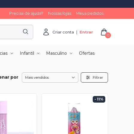
Precisa de ajuda?
Nossas lojas
Meus pedidos
Criar conta
|
Entrar
0
cias
Infantil
Masculino
Ofertas
enar por
Filtrar
- 11
%