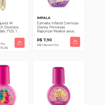
IMPALA
quete M
Esmalte Infantil Cremoso
ch Diversos,
Disney Princesas
as, 7123, 1
Rapunzel Realize seus
Sonhos
R$ 7,90
Pix
R$ 7,66
com
Pix
 10,34