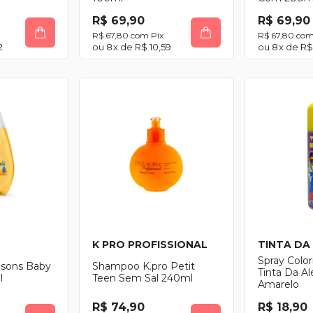
R$ 69,90
R$ 69,90
R$ 67,80
com
Pix
R$ 67,80
co
2
8
x de
R$ 10,59
8
x de
R$
K PRO PROFISSIONAL
TINTA DA
Spray Colo
sons Baby
Shampoo K.pro Petit
Tinta Da Al
l
Teen Sem Sal 240ml
Amarelo
R$ 74,90
R$ 18,90