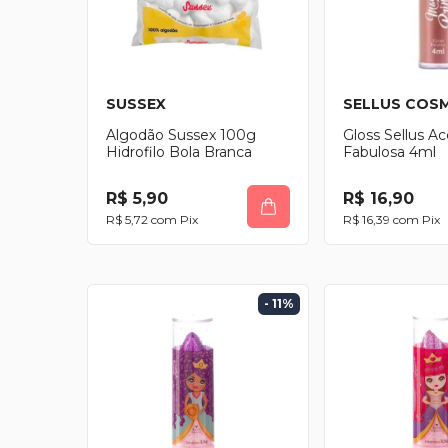
SUSSEX
SELLUS COS
Algodão Sussex 100g
Gloss Sellus A
Hidrofilo Bola Branca
Fabulosa 4ml
R$ 5,90
R$ 16,90
R$ 5,72
com
Pix
R$ 16,39
com
Pix
- 11
%