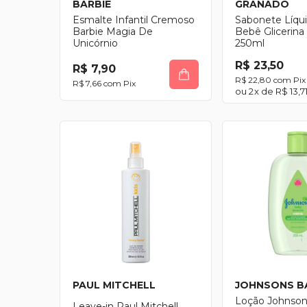
BARBIE
GRANADO
Esmalte Infantil Cremoso
Sabonete Líqui
Barbie Magia De
Bebê Glicerin
Unicórnio
250ml
R$ 23,50
R$ 7,90
R$ 22,80
com
Pix
R$ 7,66
com
Pix
2
x de
R$ 13,7
PAUL MITCHELL
JOHNSONS B
Loção Johnson
Leave-in Paul Mitchell