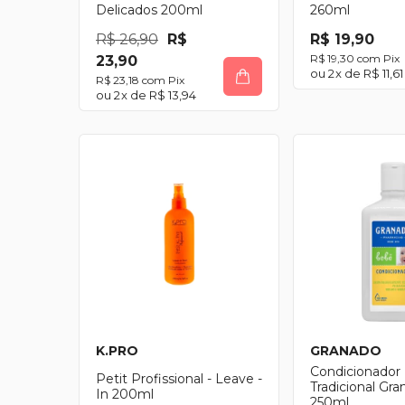
Delicados 200ml
260ml
R$ 26,90
R$
R$ 19,90
R$ 19,30
com
Pix
23,90
2
x de
R$ 11,61
R$ 23,18
com
Pix
2
x de
R$ 13,94
K.PRO
GRANADO
Condicionador I
Petit Profissional - Leave -
Tradicional Gr
In 200ml
250ml