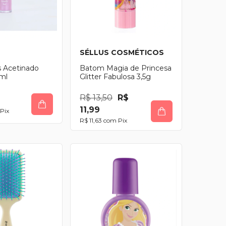
SÉLLUS COSMÉTICOS
s Acetinado
Batom Magia de Princesa
ml
Glitter Fabulosa 3,5g
R$ 13,50
R$
11,99
Pix
R$ 11,63
com
Pix