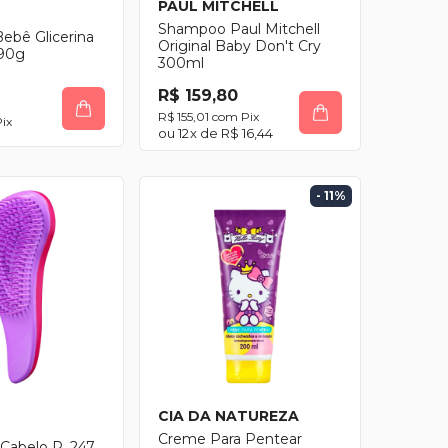
PAUL MITCHELL
Shampoo Paul Mitchell
ebê Glicerina
Original Baby Don't Cry
90g
300ml
R$ 159,80
R$ 155,01
com
Pix
ix
12
x de
R$ 16,44
- 11
%
CIA DA NATUREZA
Creme Para Pentear
Cabelo R. 247