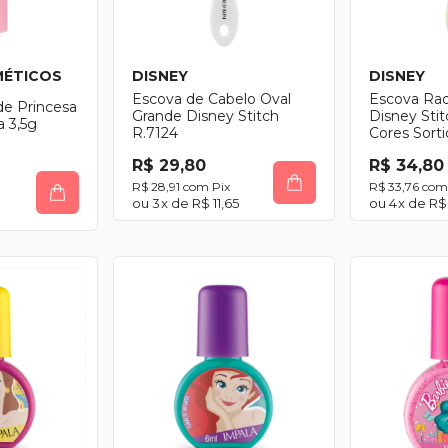
MÉTICOS
DISNEY
DISNEY
Escova de Cabelo Oval
Escova Ra
e Princesa
Grande Disney Stitch
Disney Stit
a 3,5g
R.7124
Cores Sortid
unidade
R$ 29,80
R$ 34,80
R$ 28,91
com
Pix
R$ 33,76
com
3
x de
R$ 11,65
4
x de
R$