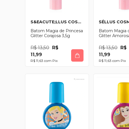
S&EACUTE;LLUS COSM&EACUTE;TICOS
SÉLLUS COS
Batom Magia de Princesa
Batom Magia d
Glitter Corajosa 3,5g
Glitter Amoros
R$ 13,50
R$
R$ 13,50
R$
11,99
11,99
R$ 11,63
com
Pix
R$ 11,63
com
Pix