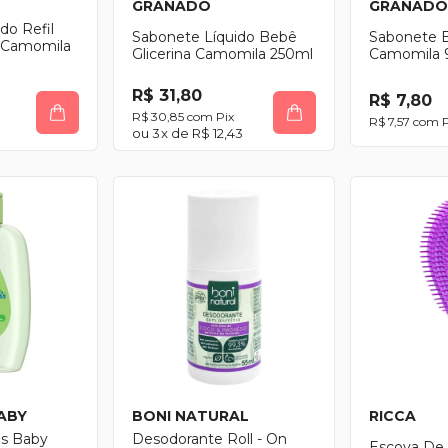
GRANADO
GRANADO
do Refil
Sabonete Líquido Bebê
Sabonete B
a Camomila
Glicerina Camomila 250ml
Camomila 
R$ 31,80
R$ 7,80
R$ 30,85
com
Pix
R$ 7,57
com
P
1
3
x de
R$ 12,43
ABY
BONI NATURAL
RICCA
s Baby
Desodorante Roll - On
Escova De 