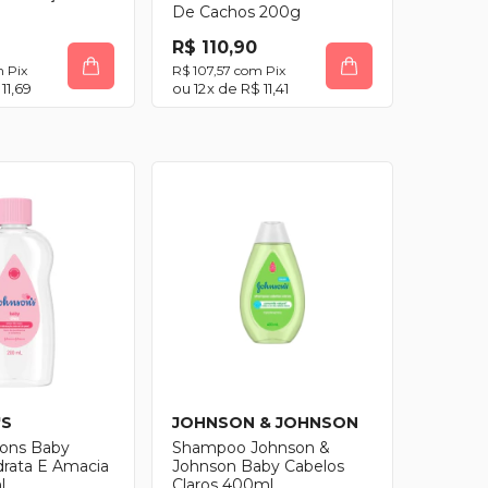
De Cachos 200g
R$ 110,90
m
Pix
R$ 107,57
com
Pix
11,69
12
x de
R$ 11,41
'S
JOHNSON & JOHNSON
sons Baby
Shampoo Johnson &
drata E Amacia
Johnson Baby Cabelos
l
Claros 400ml