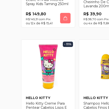
Cheirinho De 
Spray Kids Taming 250ml
Lavanda 200m
R$ 149,80
R$ 39,90
R$ 145,31
com
Pix
R$ 38,70
com
Pix
12
x de
R$ 15,41
4
x de
R$ 11,8
- 11
%
HELLO KITTY
HELLO KITTY
Hello Kitty Creme Para
Shampoo Hello
Pentear Cabelos Lisos E
Cabelos Finos 