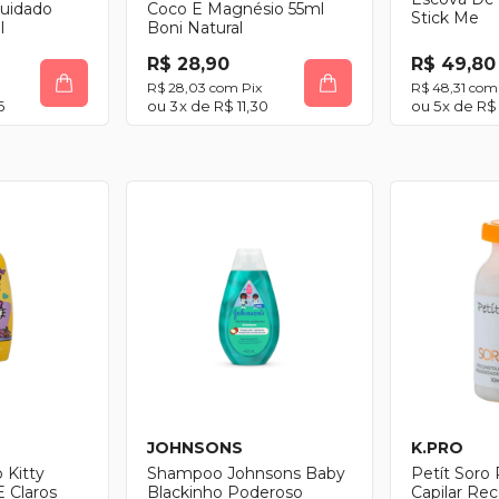
Cuidado
Coco E Magnésio 55ml
Stick Me
l
Boni Natural
R$ 28,90
R$ 49,80
R$ 28,03
com
Pix
R$ 48,31
com
6
3
x de
R$ 11,30
5
x de
R$ 
JOHNSONS
K.PRO
 Kitty
Shampoo Johnsons Baby
Petít Soro 
E Claros
Blackinho Poderoso
Capilar Re