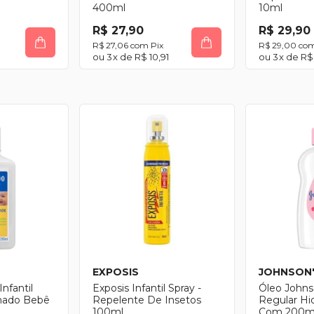
400ml
10ml
R$ 27,90
R$ 29,90
R$ 27,06
com
Pix
R$ 29,00
co
3
x de
R$ 10,91
3
x de
R$ 
EXPOSIS
JOHNSON
nfantil
Exposis Infantil Spray -
Óleo John
anado Bebê
Repelente De Insetos
Regular Hi
100ml
Com 200m