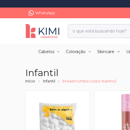
WhatsApp
Cabelos
Coloração
Skincare
U
Infantil
Início
Infantil
breadcrumbs.corpo-banho2