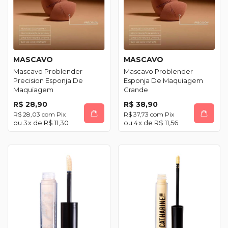
MASCAVO
MASCAVO
Mascavo Problender
Mascavo Problender
Precision Esponja De
Esponja De Maquiagem
Maquiagem
Grande
R$ 28,90
R$ 38,90
R$ 28,03
com
Pix
R$ 37,73
com
Pix
3
x de
R$ 11,30
4
x de
R$ 11,56