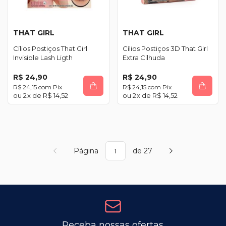
THAT GIRL
THAT GIRL
Cílios Postiços That Girl
Cílios Postiços 3D That Girl
Invisible Lash Ligth
Extra Cilhuda
R$ 24,90
R$ 24,90
R$ 24,15
com
Pix
R$ 24,15
com
Pix
2
x de
R$ 14,52
2
x de
R$ 14,52
Página
de 27
Receba nossas ofertas