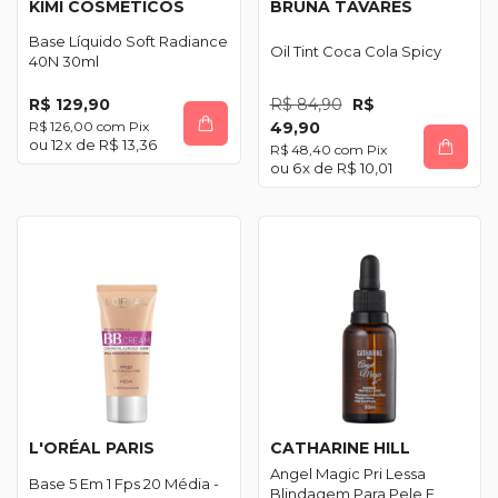
KIMI COSMÉTICOS
BRUNA TAVARES
Base Líquido Soft Radiance
Oil Tint Coca Cola Spicy
40N 30ml
R$ 129,90
R$ 84,90
R$
R$ 126,00
com
Pix
49,90
12
x de
R$ 13,36
R$ 48,40
com
Pix
6
x de
R$ 10,01
L'ORÉAL PARIS
CATHARINE HILL
Angel Magic Pri Lessa
Base 5 Em 1 Fps 20 Média -
Blindagem Para Pele E