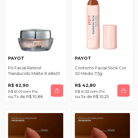
PAYOT
PAYOT
Pó Facial Retinol
Contorno Facial Stick Cor
Translucido Matte R.48401
02 Médio 7,5g
R$ 62,90
R$ 42,80
R$ 61,01
com
Pix
R$ 41,52
com
Pix
7
x de
R$ 10,86
5
x de
R$ 10,25