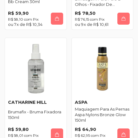
Bb Cream 30ml
Olhos - Fixador De
Maquiagem 30ml
R$ 59,90
R$ 78,50
R$ 58,10
com
Pix
R$ 76,15
com
Pix
7
x de
R$ 10,34
9
x de
R$ 10,61
CATHARINE HILL
ASPA
Maquiagem Para As Pernas
Brumafix - Bruma Fixadora
Aspa Nylons Bronze Glow
150ml
150ml
R$ 59,80
R$ 64,90
R$ 58,01
com
Pix
R$ 62,95
com
Pix