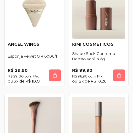
ANGEL WINGS
KIMI COSMÉTICOS
Shape Stick Contorno
Esponja Velvet G R.6000/1
Bastao Vanilla 6g
R$ 29,90
R$ 99,90
R$ 29,00
com
Pix
R$ 96,90
com
Pix
3
x de
R$ 11,69
12
x de
R$ 10,28