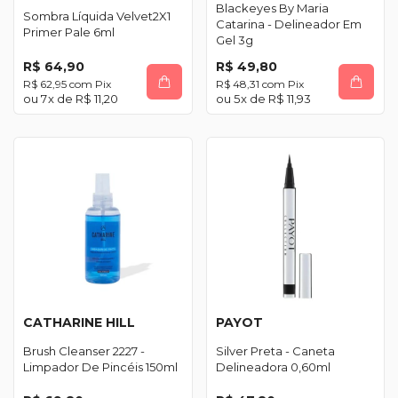
Blackeyes By Maria
Sombra Líquida Velvet2X1
Catarina - Delineador Em
Primer Pale 6ml
Gel 3g
R$ 64,90
R$ 49,80
R$ 62,95
com
Pix
R$ 48,31
com
Pix
7
x de
R$ 11,20
5
x de
R$ 11,93
CATHARINE HILL
PAYOT
Brush Cleanser 2227 -
Silver Preta - Caneta
Limpador De Pincéis 150ml
Delineadora 0,60ml