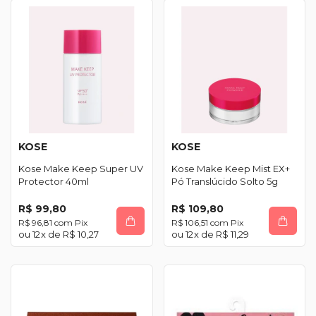
KOSE
KOSE
Kose Make Keep Super UV
Kose Make Keep Mist EX+
Protector 40ml
Pó Translúcido Solto 5g
R$ 99,80
R$ 109,80
R$ 96,81
com
Pix
R$ 106,51
com
Pix
12
x de
R$ 10,27
12
x de
R$ 11,29