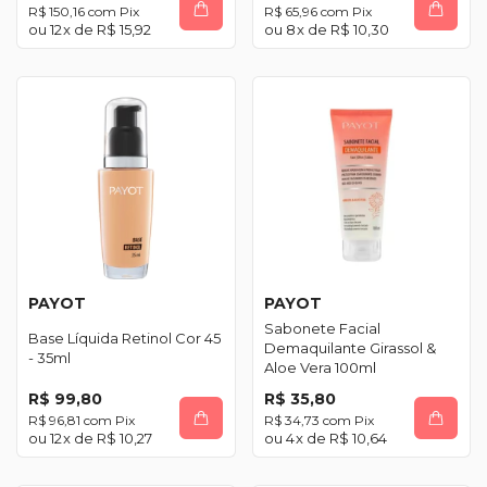
R$ 150,16
com
Pix
R$ 65,96
com
Pix
12
x de
R$ 15,92
8
x de
R$ 10,30
PAYOT
PAYOT
Sabonete Facial
Base Líquida Retinol Cor 45
Demaquilante Girassol &
- 35ml
Aloe Vera 100ml
R$ 99,80
R$ 35,80
R$ 96,81
com
Pix
R$ 34,73
com
Pix
12
x de
R$ 10,27
4
x de
R$ 10,64