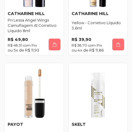
CATHARINE HILL
CATHARINE HILL
Pri Lessa Angel Wings
Yellow - Corretivo Líquido
Camuflagem A1 Corretivo
3,6ml
Líquido 8ml
R$ 49,80
R$ 39,90
R$ 48,31
com
Pix
R$ 38,70
com
Pix
5
x de
R$ 11,93
4
x de
R$ 11,86
PAYOT
SKELT