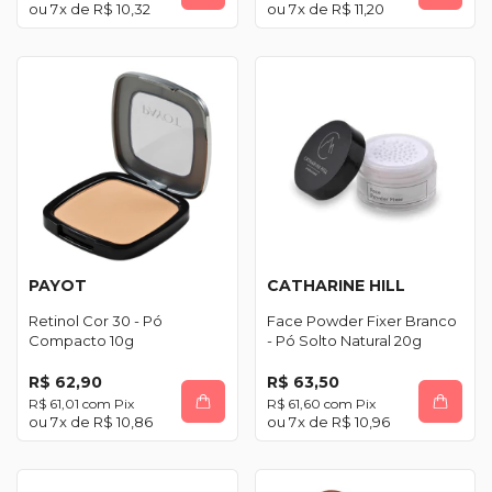
7
x de
R$ 10,32
7
x de
R$ 11,20
PAYOT
CATHARINE HILL
Retinol Cor 30 - Pó
Face Powder Fixer Branco
Compacto 10g
- Pó Solto Natural 20g
R$ 62,90
R$ 63,50
R$ 61,01
com
Pix
R$ 61,60
com
Pix
7
x de
R$ 10,86
7
x de
R$ 10,96