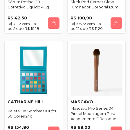
Sérum Retinol 20 -
Skelt Red Carpet Glow -
Corretivo Líquido 4,5g
Iluminador Corporal 120ml
R$ 42,50
R$ 108,90
R$ 41,23
com
Pix
R$ 105,63
com
Pix
5
x de
R$ 10,18
12
x de
R$ 11,20
CATHARINE HILL
MASCAVO
Mascavo Pro Series 04
Paleta De Sombras 1017/c1
Pincel Maquiagem Para
30 Cores 24g
Acabamento E Retoque
R$ 154,80
R$ 68,00