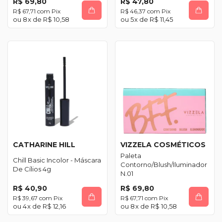
R$ 69,80
R$ 47,80
R$ 67,71
com
Pix
R$ 46,37
com
Pix
8
x de
R$ 10,58
5
x de
R$ 11,45
CATHARINE HILL
VIZZELA COSMÉTICOS
Paleta
Chill Basic Incolor - Máscara
Contorno/Blush/Iluminador
De Cílios 4g
N.01
R$ 40,90
R$ 69,80
R$ 39,67
com
Pix
R$ 67,71
com
Pix
4
x de
R$ 12,16
8
x de
R$ 10,58