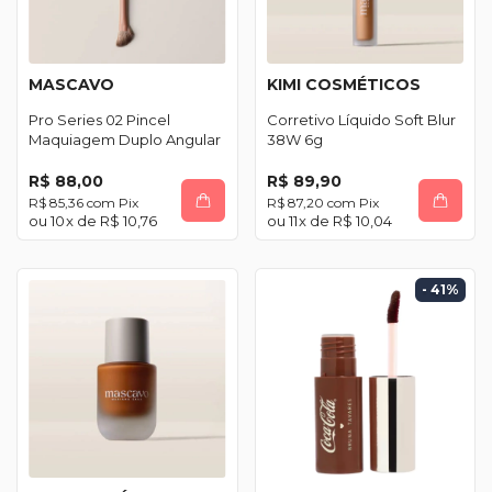
MASCAVO
KIMI COSMÉTICOS
Pro Series 02 Pincel
Corretivo Líquido Soft Blur
Maquiagem Duplo Angular
38W 6g
R$ 88,00
R$ 89,90
R$ 85,36
com
Pix
R$ 87,20
com
Pix
10
x de
R$ 10,76
11
x de
R$ 10,04
- 41
%