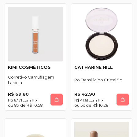
KIMI COSMÉTICOS
CATHARINE HILL
Corretivo Camuflagem
Po Translúcido Cristal 9g
Laranja
R$ 69,80
R$ 42,90
R$ 67,71
com
Pix
R$ 41,61
com
Pix
8
x de
R$ 10,58
5
x de
R$ 10,28