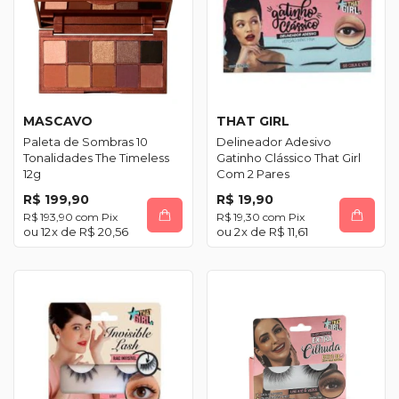
MASCAVO
THAT GIRL
Paleta de Sombras 10
Delineador Adesivo
Tonalidades The Timeless
Gatinho Clássico That Girl
12g
Com 2 Pares
R$ 199,90
R$ 19,90
R$ 193,90
com
Pix
R$ 19,30
com
Pix
12
x de
R$ 20,56
2
x de
R$ 11,61