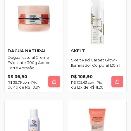
DAGUA NATURAL
SKELT
Dagua Natural Creme
Skelt Red Carpet Glow -
Esfoliante 300g Apricot
Iluminador Corporal 120ml
Forte Abrasão
R$ 36,90
R$ 108,90
R$ 35,79
com
Pix
R$ 105,63
com
Pix
4
x de
R$ 10,97
12
x de
R$ 11,20