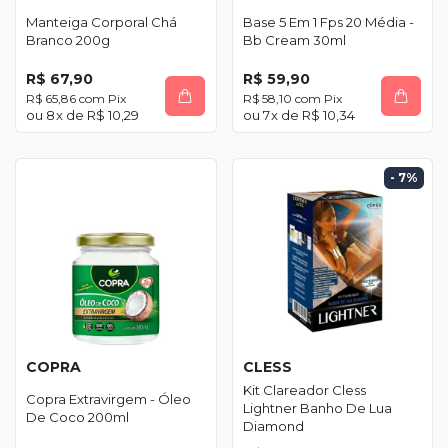
Manteiga Corporal Chá
Base 5 Em 1 Fps 20 Média -
Branco 200g
Bb Cream 30ml
R$ 67,90
R$ 59,90
R$ 65,86
com
Pix
R$ 58,10
com
Pix
8
x de
R$ 10,29
7
x de
R$ 10,34
- 7
%
COPRA
CLESS
Kit Clareador Cless
Copra Extravirgem - Óleo
Lightner Banho De Lua
De Coco 200ml
Diamond