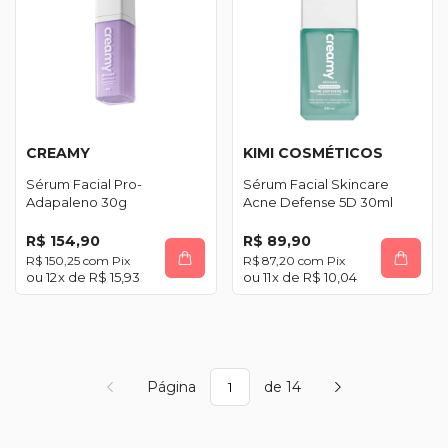
CREAMY
KIMI COSMÉTICOS
Sérum Facial Pro-
Sérum Facial Skincare
Adapaleno 30g
Acne Defense 5D 30ml
R$ 154,90
R$ 89,90
R$ 150,25
com
Pix
R$ 87,20
com
Pix
12
x de
R$ 15,93
11
x de
R$ 10,04
Página
de 14