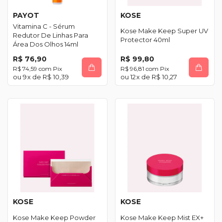
PAYOT
KOSE
Vitamina C - Sérum
Kose Make Keep Super UV
Redutor De Linhas Para
Protector 40ml
Área Dos Olhos 14ml
R$ 76,90
R$ 99,80
R$ 74,59
com
Pix
R$ 96,81
com
Pix
9
x de
R$ 10,39
12
x de
R$ 10,27
KOSE
KOSE
Kose Make Keep Powder
Kose Make Keep Mist EX+