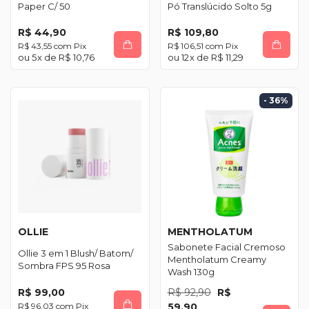
Paper C/ 50
Pó Translúcido Solto 5g
R$ 44,90
R$ 109,80
R$ 43,55
com
Pix
R$ 106,51
com
Pix
5
x de
R$ 10,76
12
x de
R$ 11,29
- 36
%
OLLIE
MENTHOLATUM
Sabonete Facial Cremoso
Ollie 3 em 1 Blush/ Batom/
Mentholatum Creamy
Sombra FPS 95 Rosa
Wash 130g
R$ 99,00
R$ 92,90
R$
R$ 96,03
com
Pix
59,90