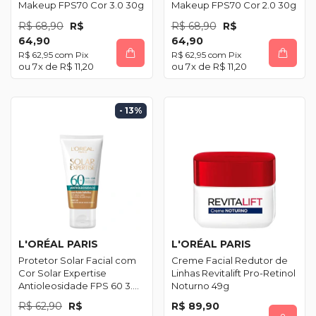
Makeup FPS70 Cor 3.0 30g
Makeup FPS70 Cor 2.0 30g
R$ 68,90
R$
R$ 68,90
R$
64,90
64,90
R$ 62,95
com
Pix
R$ 62,95
com
Pix
7
x de
R$ 11,20
7
x de
R$ 11,20
- 13
%
L'ORÉAL PARIS
L'ORÉAL PARIS
Protetor Solar Facial com
Creme Facial Redutor de
Cor Solar Expertise
Linhas Revitalift Pro-Retinol
Antioleosidade FPS 60 3.0
Noturno 49g
40g
R$ 62,90
R$
R$ 89,90