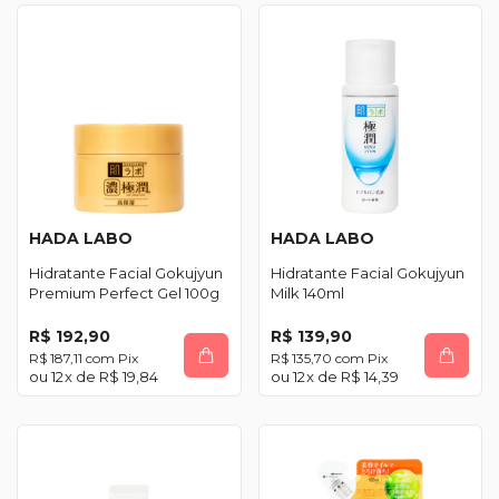
HADA LABO
HADA LABO
Hidratante Facial Gokujyun
Hidratante Facial Gokujyun
Premium Perfect Gel 100g
Milk 140ml
R$ 192,90
R$ 139,90
R$ 187,11
com
Pix
R$ 135,70
com
Pix
12
x de
R$ 19,84
12
x de
R$ 14,39