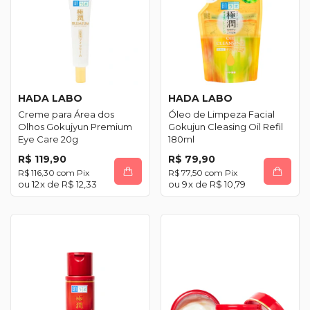
HADA LABO
HADA LABO
Creme para Área dos
Óleo de Limpeza Facial
Olhos Gokujyun Premium
Gokujun Cleasing Oil Refil
Eye Care 20g
180ml
R$ 119,90
R$ 79,90
R$ 116,30
com
Pix
R$ 77,50
com
Pix
12
x de
R$ 12,33
9
x de
R$ 10,79