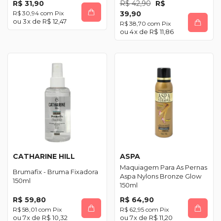
R$ 31,90
R$ 42,90
R$
R$ 30,94
com
Pix
39,90
3
x de
R$ 12,47
R$ 38,70
com
Pix
4
x de
R$ 11,86
CATHARINE HILL
ASPA
Maquiagem Para As Pernas
Brumafix - Bruma Fixadora
Aspa Nylons Bronze Glow
150ml
150ml
R$ 59,80
R$ 64,90
R$ 58,01
com
Pix
R$ 62,95
com
Pix
7
x de
R$ 10,32
7
x de
R$ 11,20