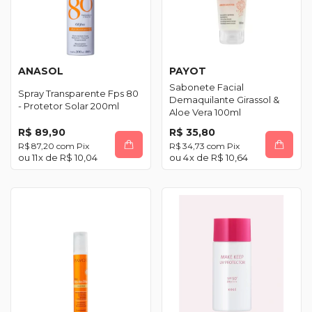
ANASOL
PAYOT
Sabonete Facial
Spray Transparente Fps 80
Demaquilante Girassol &
- Protetor Solar 200ml
Aloe Vera 100ml
R$ 89,90
R$ 35,80
R$ 87,20
com
Pix
R$ 34,73
com
Pix
11
x de
R$ 10,04
4
x de
R$ 10,64