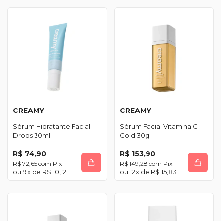
CREAMY
CREAMY
Sérum Hidratante Facial
Sérum Facial Vitamina C
Drops 30ml
Gold 30g
R$ 74,90
R$ 153,90
R$ 72,65
com
Pix
R$ 149,28
com
Pix
9
x de
R$ 10,12
12
x de
R$ 15,83