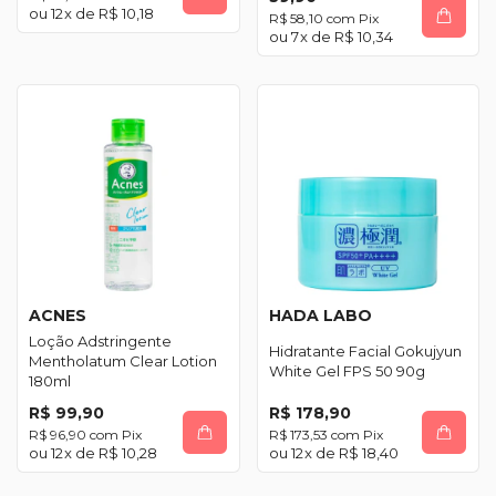
12
x de
R$ 10,18
R$ 58,10
com
Pix
7
x de
R$ 10,34
ACNES
HADA LABO
Loção Adstringente
Hidratante Facial Gokujyun
Mentholatum Clear Lotion
White Gel FPS 50 90g
180ml
R$ 99,90
R$ 178,90
R$ 96,90
com
Pix
R$ 173,53
com
Pix
12
x de
R$ 10,28
12
x de
R$ 18,40