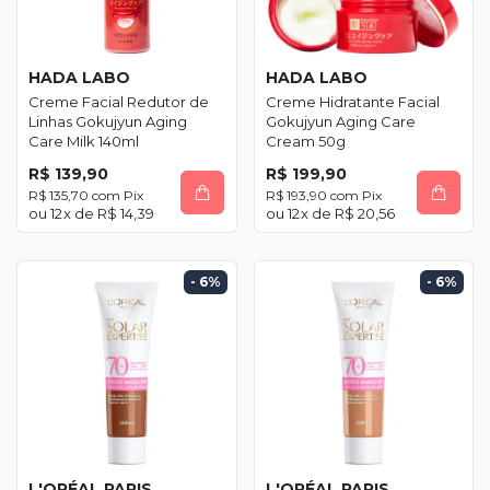
HADA LABO
HADA LABO
Creme Facial Redutor de
Creme Hidratante Facial
Linhas Gokujyun Aging
Gokujyun Aging Care
Care Milk 140ml
Cream 50g
R$ 139,90
R$ 199,90
R$ 135,70
com
Pix
R$ 193,90
com
Pix
12
x de
R$ 14,39
12
x de
R$ 20,56
- 6
%
- 6
%
L'ORÉAL PARIS
L'ORÉAL PARIS