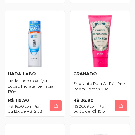
HADA LABO
GRANADO
Hada Labo Gokujyun -
Esfoliante Para Os Pés Pink
Loção Hidratante Facial
Pedra Pomes 80g
170ml
R$ 119,90
R$ 26,90
R$ 116,30
com
Pix
R$ 26,09
com
Pix
12
x de
R$ 12,33
3
x de
R$ 10,51