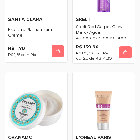
SANTA CLARA
SKELT
Skelt Red Carpet Glow
Espátula Plástica Para
Dark - Água
Creme
Autobronzeadora Corporal
150ml
R$ 139,90
R$ 1,70
R$ 135,70
com
Pix
R$ 1,65
com
Pix
12
x de
R$ 14,39
GRANADO
L'ORÉAL PARIS