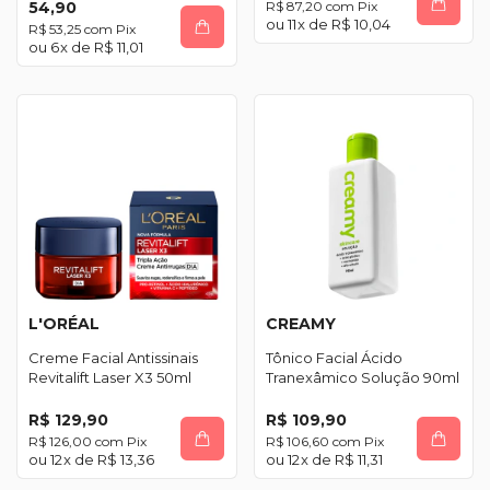
54,90
R$ 87,20
com
Pix
11
x de
R$ 10,04
R$ 53,25
com
Pix
6
x de
R$ 11,01
L'ORÉAL
CREAMY
Creme Facial Antissinais
Tônico Facial Ácido
Revitalift Laser X3 50ml
Tranexâmico Solução 90ml
R$ 129,90
R$ 109,90
R$ 126,00
com
Pix
R$ 106,60
com
Pix
12
x de
R$ 13,36
12
x de
R$ 11,31