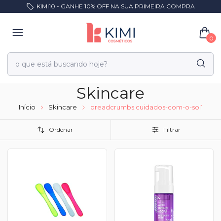
KIMI10 - GANHE 10% OFF NA SUA PRIMEIRA COMPRA
0
Skincare
Início
Skincare
breadcrumbs.cuidados-com-o-sol1
Ordenar
Filtrar