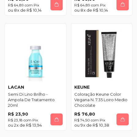
R$ 64,89
com
Pix
R$ 64,89
com
Pix
8
x de
R$ 10,14
8
x de
R$ 10,14
LACAN
KEUNE
Semi Di Lino Brilho -
Coloração Keune Color
Ampola De Tratamento
Vegana N. 7.35 Loiro Medio
20ml
Chocolate
R$ 23,90
R$ 76,80
R$ 23,18
com
Pix
R$ 74,50
com
Pix
2
x de
R$ 13,94
9
x de
R$ 10,38