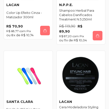
LACAN
N.P.P.E.
Shampoo Herbal Para
Color Up Efeito Cinza -
Cabelos Danificados
Matizador 300ml
Treatment N.5 250ml
R$ 70,90
R$ 119,90
R$
R$ 68,77
com
Pix
89,90
8
x de
R$ 10,74
R$ 87,20
com
Pix
11
x de
R$ 10,04
SANTA CLARA
LACAN
Cera Modeladora Styling