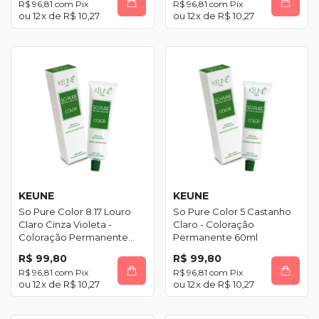
R$ 96,81
com
Pix
R$ 96,81
com
Pix
12
x de
R$ 10,27
12
x de
R$ 10,27
KEUNE
KEUNE
So Pure Color 8.17 Louro
So Pure Color 5 Castanho
Claro Cinza Violeta -
Claro - Coloração
Coloração Permanente
Permanente 60ml
60ml
R$ 99,80
R$ 99,80
R$ 96,81
com
Pix
R$ 96,81
com
Pix
12
x de
R$ 10,27
12
x de
R$ 10,27