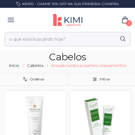
KIMI10 - GANHE 10% OFF NA SUA PRIMEIRA COMPRA
0
Cabelos
Início
Cabelos
breadcrumbs.acisantes-relaxamentos
Ordenar
Filtrar