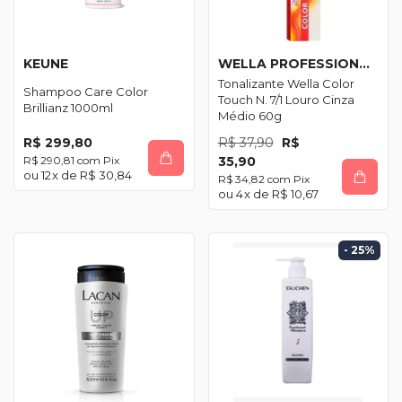
KEUNE
WELLA PROFESSIONALS
Tonalizante Wella Color
Shampoo Care Color
Touch N. 7/1 Louro Cinza
Brillianz 1000ml
Médio 60g
R$ 299,80
R$ 37,90
R$
R$ 290,81
com
Pix
35,90
12
x de
R$ 30,84
R$ 34,82
com
Pix
4
x de
R$ 10,67
- 25
%