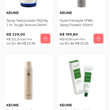
KEUNE
KEUNE
Spray Texturizador 1922 By
Style Freestyle N°86 -
J. M. Tough Texture 250ml
Spray Fixador 300ml
R$ 229,00
R$ 199,80
R$ 222,13
com
Pix
R$ 193,81
com
Pix
12
x de
R$ 23,56
12
x de
R$ 20,55
KEUNE
KEUNE