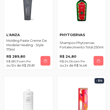
L'ANZA
PHYTOERVAS
Molding Paste Creme De
Shampoo Phytoervas
Modelar Healing - Style
Fortalecimento Total 250ml
175ml
R$ 289,80
R$ 24,80
R$ 281,11
com
Pix
R$ 24,06
com
Pix
12
x de
R$ 29,81
2
x de
R$ 14,46
- 5
%