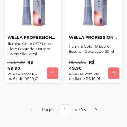
WELLA PROFESSIONALS
WELLA PROFESSIONALS
Illumina Color 8/37 Louro
Illumina Color 6/ Louro
Claro Dourado Marrom -
Escuro - Coloração 60ml
Coloração 60ml
R$ 54,90
R$
R$ 54,90
R$
49,90
49,90
R$ 48,40
com
Pix
R$ 48,40
com
Pix
6
x de
R$ 10,01
6
x de
R$ 10,01
Página
de 75