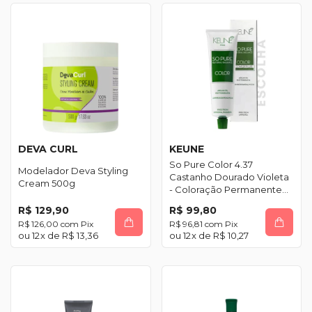
DEVA CURL
KEUNE
So Pure Color 4.37
Modelador Deva Styling
Castanho Dourado Violeta
Cream 500g
- Coloração Permanente
60ml
R$ 129,90
R$ 99,80
R$ 126,00
com
Pix
R$ 96,81
com
Pix
12
x de
R$ 13,36
12
x de
R$ 10,27