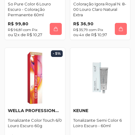
So Pure Color 6 Louro
Coloração Igora Royal N. 8-
Escuro - Coloração
00 Louro Claro Natural
Permanente 60ml
Extra
R$ 99,80
R$ 36,90
R$ 96,81
com
Pix
R$ 35,79
com
Pix
12
x de
R$ 10,27
4
x de
R$ 10,97
- 5
%
WELLA PROFESSIONALS
KEUNE
Tonalizante Color Touch 6/0
Tonalizante Semi Color 6
Louro Escuro 60g
Loiro Escuro - 60ml