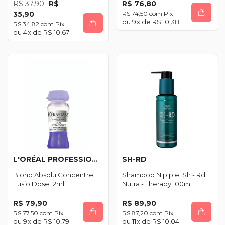
R$ 37,90
R$
R$ 76,80
35,90
R$ 74,50
com
Pix
9
x de
R$ 10,38
R$ 34,82
com
Pix
4
x de
R$ 10,67
L'ORÉAL PROFESSIONNEL
SH-RD
Blond Absolu Concentre
Shampoo N.p.p.e. Sh - Rd
Fusio Dose 12ml
Nutra - Therapy 100ml
R$ 79,90
R$ 89,90
R$ 77,50
com
Pix
R$ 87,20
com
Pix
9
x de
R$ 10,79
11
x de
R$ 10,04