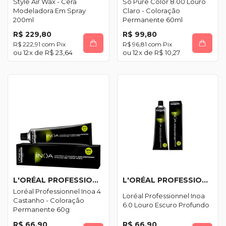
Style Air Wax - Cera
So Pure Color 8.00 Louro
Modeladora Em Spray
Claro - Coloração
200ml
Permanente 60ml
R$ 229,80
R$ 99,80
R$ 222,91
com
Pix
R$ 96,81
com
Pix
12
x de
R$ 23,64
12
x de
R$ 10,27
L'ORÉAL PROFESSIONNEL
L'ORÉAL PROFESSIONNEL
Loréal Professionnel Inoa 4
Loréal Professionnel Inoa
Castanho - Coloração
6.0 Louro Escuro Profundo
Permanente 60g
R$ 66,90
R$ 66,90