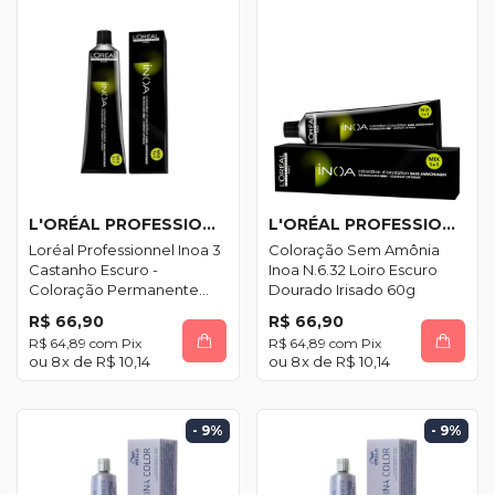
L'ORÉAL PROFESSIONNEL
L'ORÉAL PROFESSIONNEL
Loréal Professionnel Inoa 3
Coloração Sem Amônia
Castanho Escuro -
Inoa N.6.32 Loiro Escuro
Coloração Permanente
Dourado Irisado 60g
60g
R$ 66,90
R$ 66,90
R$ 64,89
com
Pix
R$ 64,89
com
Pix
8
x de
R$ 10,14
8
x de
R$ 10,14
- 9
%
- 9
%