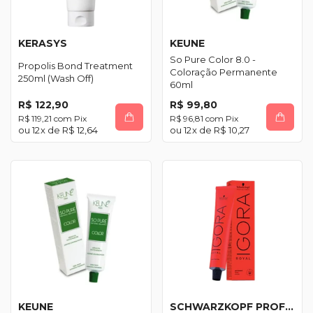
KERASYS
KEUNE
So Pure Color 8.0 -
Propolis Bond Treatment
Coloração Permanente
250ml (Wash Off)
60ml
R$ 122,90
R$ 99,80
R$ 119,21
com
Pix
R$ 96,81
com
Pix
12
x de
R$ 12,64
12
x de
R$ 10,27
KEUNE
SCHWARZKOPF PROFESSIONAL