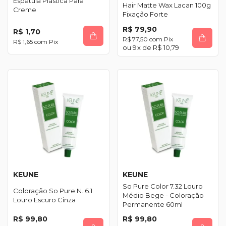
Espátula Plástica Para
Hair Matte Wax Lacan 100g
Creme
Fixação Forte
R$ 79,90
R$ 1,70
R$ 77,50
com
Pix
R$ 1,65
com
Pix
9
x de
R$ 10,79
KEUNE
KEUNE
So Pure Color 7.32 Louro
Coloração So Pure N. 6.1
Médio Bege - Coloração
Louro Escuro Cinza
Permanente 60ml
R$ 99,80
R$ 99,80