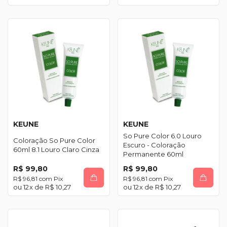
KEUNE
KEUNE
So Pure Color 6.0 Louro
Coloração So Pure Color
Escuro - Coloração
60ml 8.1 Louro Claro Cinza
Permanente 60ml
R$ 99,80
R$ 99,80
R$ 96,81
com
Pix
R$ 96,81
com
Pix
12
x de
R$ 10,27
12
x de
R$ 10,27