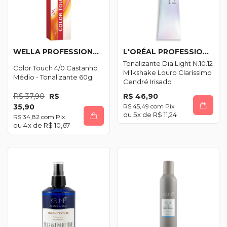
WELLA PROFESSIONALS
L'ORÉAL PROFESSIONNEL
Tonalizante Dia Light N.10.12
Color Touch 4/0 Castanho
Milkshake Louro Claríssimo
Médio - Tonalizante 60g
Cendré Irisado
R$ 37,90
R$
R$ 46,90
35,90
R$ 45,49
com
Pix
5
x de
R$ 11,24
R$ 34,82
com
Pix
4
x de
R$ 10,67