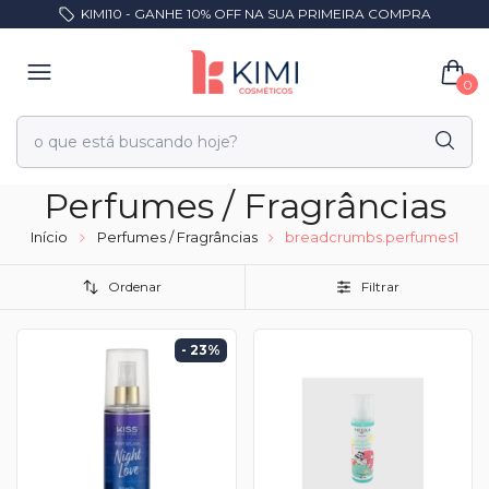
KIMI10 - GANHE 10% OFF NA SUA PRIMEIRA COMPRA
0
Perfumes / Fragrâncias
Início
Perfumes / Fragrâncias
breadcrumbs.perfumes1
Ordenar
Filtrar
- 23
%