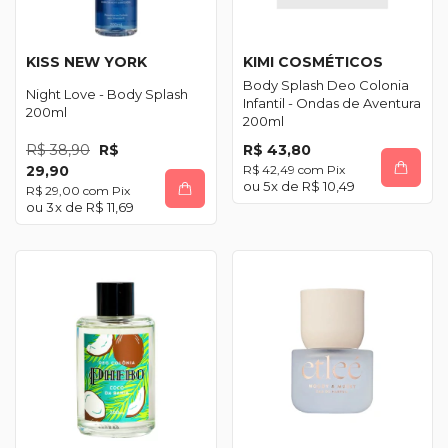
KISS NEW YORK
KIMI COSMÉTICOS
Body Splash Deo Colonia
Night Love - Body Splash
Infantil - Ondas de Aventura
200ml
200ml
R$ 38,90
R$
R$ 43,80
29,90
R$ 42,49
com
Pix
5
x de
R$ 10,49
R$ 29,00
com
Pix
3
x de
R$ 11,69