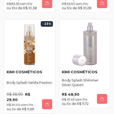
R$ 82,35
com
Pix
R$ 96,90
com
Pix
10
x de
R$ 10,38
12
x de
R$ 10,28
- 23
%
KIMI COSMÉTICOS
KIMI COSMÉTICOS
Body Splash Shimmer
Body Splash Vanilla Passion
Silver Queen
R$ 38,90
R$
R$ 48,90
29,90
R$ 47,43
com
Pix
5
x de
R$ 11,72
R$ 29,00
com
Pix
3
x de
R$ 11,69