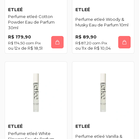
ETLEÉ
ETLEÉ
Perfume etleé Cotton
Perfume etleé Woody &
Powder Eau de Parfum
Musky Eau de Parfum 10ml
30ml
R$ 179,90
R$ 89,90
R$ 174,50
com
Pix
R$ 87,20
com
Pix
12
x de
R$ 18,51
11
x de
R$ 10,04
ETLEÉ
ETLEÉ
Perfume etleé White
Perfume etleé Vanilla &
Flowers Eau de Parfum