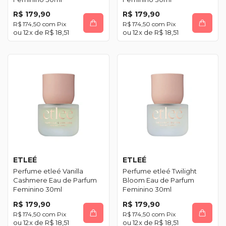
R$ 179,90
R$ 179,90
R$ 174,50
com
Pix
R$ 174,50
com
Pix
12
x de
R$ 18,51
12
x de
R$ 18,51
ETLEÉ
ETLEÉ
Perfume etleé Vanilla
Perfume etleé Twilight
Cashmere Eau de Parfum
Bloom Eau de Parfum
Feminino 30ml
Feminino 30ml
R$ 179,90
R$ 179,90
R$ 174,50
com
Pix
R$ 174,50
com
Pix
12
x de
R$ 18,51
12
x de
R$ 18,51