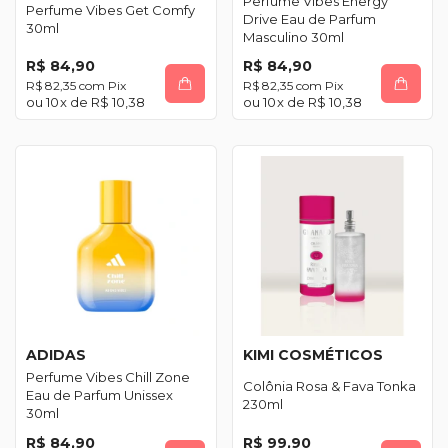
Perfume Vibes Energy
Perfume Vibes Get Comfy
Drive Eau de Parfum
30ml
Masculino 30ml
R$ 84,90
R$ 84,90
R$ 82,35
com
Pix
R$ 82,35
com
Pix
10
x de
R$ 10,38
10
x de
R$ 10,38
ADIDAS
KIMI COSMÉTICOS
Perfume Vibes Chill Zone
Colônia Rosa & Fava Tonka
Eau de Parfum Unissex
230ml
30ml
R$ 84,90
R$ 99,90