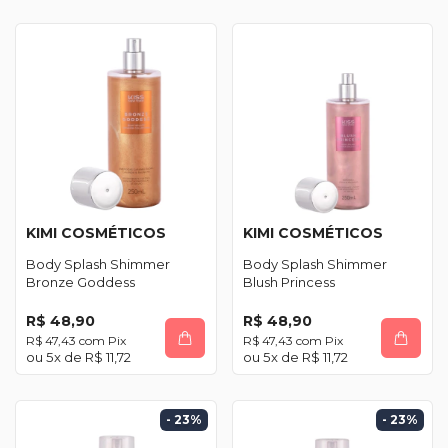
KIMI COSMÉTICOS
KIMI COSMÉTICOS
Body Splash Shimmer
Body Splash Shimmer
Bronze Goddess
Blush Princess
R$ 48,90
R$ 48,90
R$ 47,43
com
Pix
R$ 47,43
com
Pix
5
x de
R$ 11,72
5
x de
R$ 11,72
- 23
%
- 23
%