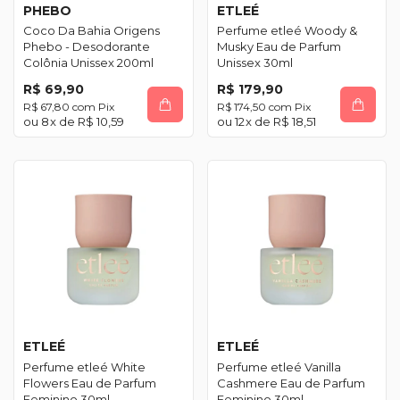
PHEBO
ETLEÉ
Coco Da Bahia Origens
Perfume etleé Woody &
Phebo - Desodorante
Musky Eau de Parfum
Colônia Unissex 200ml
Unissex 30ml
R$ 69,90
R$ 179,90
R$ 67,80
com
Pix
R$ 174,50
com
Pix
8
x de
R$ 10,59
12
x de
R$ 18,51
ETLEÉ
ETLEÉ
Perfume etleé White
Perfume etleé Vanilla
Flowers Eau de Parfum
Cashmere Eau de Parfum
Feminino 30ml
Feminino 30ml