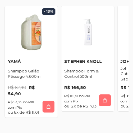
- 13
%
YAMÁ
STEPHEN KNOLL
JOHN
Johns
Shampoo Galão
Shampoo Form &
Cabeça
Pêssego 4.600ml
Control 500ml
Sabon
R$ 62,90
R$
R$ 166,50
R$ 18
54,90
R$ 161,51
R$ 18,
com
Pix
com
Pi
R$ 53,25
12
x de
R$ 17,13
2
x
com
Pix
6
x de
R$ 11,01