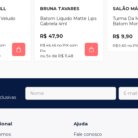
ILL
BRUNA TAVARES
SALÃO MÁ
 Veludo
Batom Líquido Matte Lips
Turma Da 
Gabriela 4ml
Batom Mon
R$ 47,90
R$ 9,90
com
R$ 46,46
com
R$ 9,60
Pix
9
5
x de
R$ 11,48
clusivas
cional
Ajuda
omos
Fale conosco