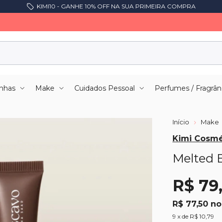
KIMI10 - GANHE 10% OFF NA SUA PRIMEIRA COMPRA
nhas
Make
Cuidados Pessoal
Perfumes / Fragrân
Início
Make
Kimi Cosmé
Melted B
R$ 79
R$ 77,50
9
x de
R$ 10,79