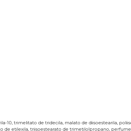
-10, trimelitato de tridecila, malato de diisoestearila, poliis
ato de etilexila, triisoestearato de trimetilolpropano, perfu