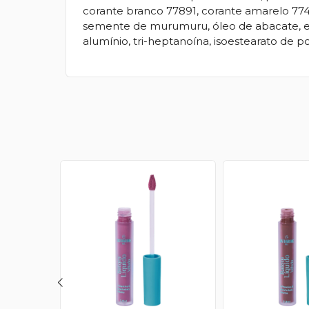
corante branco 77891, corante amarelo 77492
semente de murumuru, óleo de abacate, esqu
alumínio, tri-heptanoína, isoestearato de poli