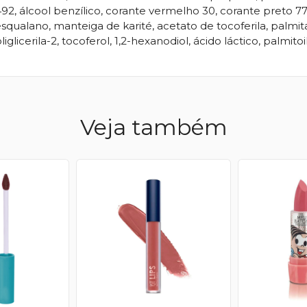
, álcool benzílico, corante vermelho 30, corante preto 7749
alano, manteiga de karité, acetato de tocoferila, palmitato
glicerila-2, tocoferol, 1,2-hexanodiol, ácido láctico, palmitoi
Veja também