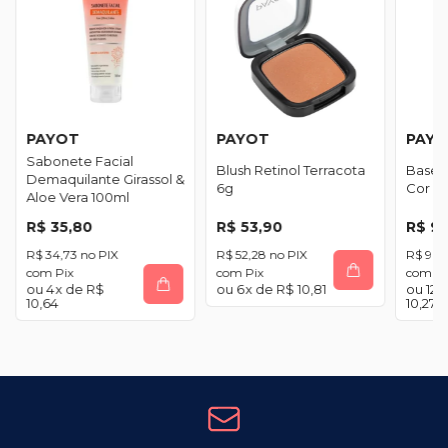
PAYOT
PAYOT
PAY
Sabonete Facial
Blush Retinol Terracota
Base L
Demaquilante Girassol &
6g
Cor 60
Aloe Vera 100ml
R$ 35,80
R$ 53,90
R$ 9
R$ 34,73
R$ 52,28
R$ 96,
com
Pix
com
Pix
com
Pi
4
x de
R$
6
x de
R$ 10,81
12
x
10,64
10,27