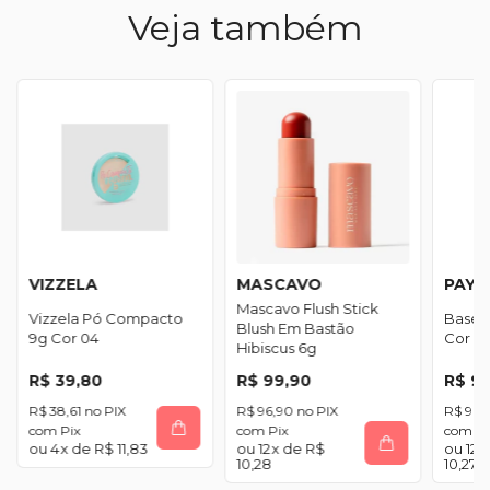
Veja também
VIZZELA
MASCAVO
PAY
Mascavo Flush Stick
Vizzela Pó Compacto
Base L
Blush Em Bastão
9g Cor 04
Cor 60
Hibiscus 6g
R$ 39,80
R$ 99,90
R$ 9
R$ 38,61
R$ 96,90
R$ 96,
com
Pix
com
Pix
com
Pi
4
x de
R$ 11,83
12
x de
R$
12
x
10,28
10,27