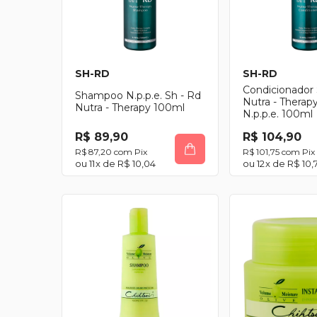
SH-RD
SH-RD
Condicionador 
Shampoo N.p.p.e. Sh - Rd
Nutra - Therap
Nutra - Therapy 100ml
N.p.p.e. 100ml
R$ 89,90
R$ 104,90
R$ 87,20
com
Pix
R$ 101,75
com
Pix
11
x de
R$ 10,04
12
x de
R$ 10,