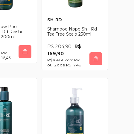
SH-RD
Low Poo
Shampoo Nppe Sh - Rd
 - Rd Reishi
Tea Tree Scalp 250ml
g 200ml
0
R$ 204,90
R$
m
Pix
169,90
 16,45
R$ 164,80
com
Pix
12
x de
R$ 17,48