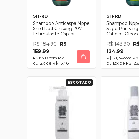
SH-RD
SH-RD
Shampoo Anticaspa Nppe
Shampoo Nppe
Shrd Red Ginseng 207
Sage Purifying
Estimulante Capilar
Cabelos Oleos
200ml
R$ 184,90
R$
R$ 143,90
R
159,99
124,99
R$ 155,19
com
Pix
R$ 121,24
com
Pix
12
x de
R$ 16,46
12
x de
R$ 12,
ESGOTADO