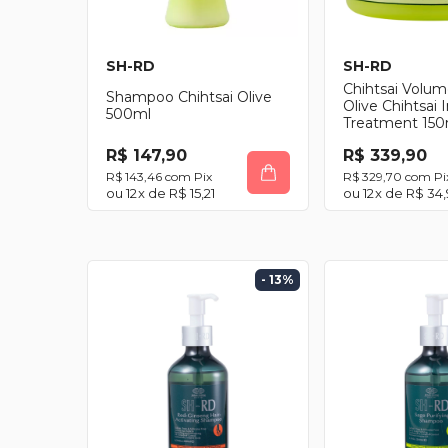
SH-RD
SH-RD
Chihtsai Volum
Shampoo Chihtsai Olive
Olive Chihtsai 
500ml
Treatment 150
R$ 147,90
R$ 339,90
R$ 143,46
com
Pix
R$ 329,70
com
Pi
12
x de
R$ 15,21
12
x de
R$ 34,
- 13
%