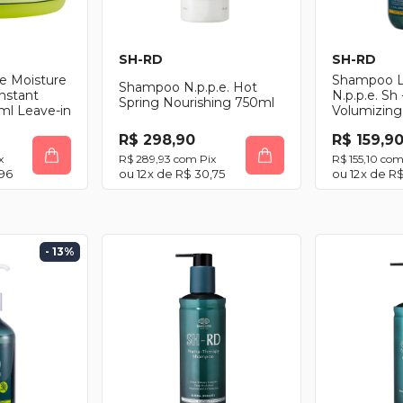
SH-RD
SH-RD
e Moisture
Shampoo 
Shampoo N.p.p.e. Hot
Instant
N.p.p.e. Sh
Spring Nourishing 750ml
ml Leave-in
Volumizin
R$ 298,90
R$ 159,9
x
R$ 289,93
com
Pix
R$ 155,10
co
96
12
x de
R$ 30,75
12
x de
R$
- 13
%