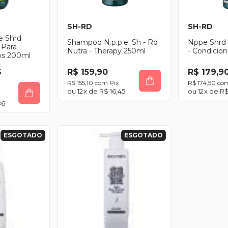
SH-RD
SH-RD
 Shrd
Shampoo N.p.p.e. Sh - Rd
Nppe Shrd 
 Para
Nutra - Therapy 250ml
- Condicio
os 200ml
$
R$ 159,90
R$ 179,9
R$ 155,10
com
Pix
R$ 174,50
co
12
x de
R$ 16,45
12
x de
R$
86
ESGOTADO
ESGOTADO