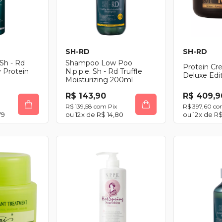
SH-RD
SH-RD
Sh - Rd
Shampoo Low Poo
Protein Cr
y Protein
N.p.p.e. Sh - Rd Truffle
Deluxe Edi
Moisturizing 200ml
R$ 143,90
R$ 409,9
R$ 139,58
com
Pix
R$ 397,60
co
79
12
x de
R$ 14,80
12
x de
R$