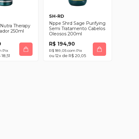
SH-RD
Nppe Shrd Sage Purifying
Nutra Therapy
Semi Tratamento Cabelos
nador 250ml
Oleosos 200ml
0
R$ 194,90
m
Pix
R$ 189,05
com
Pix
 18,51
12
x de
R$ 20,05