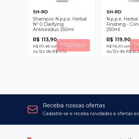
SH-RD
SH-RD
Shampoo N.p.p.e. Herbal
N.p.p.e. Herbal
Nº 0 Clarifying
Finishing - Con
Antirresíduo 250ml
250ml
R$ 113,90
R$ 119,90
ESGOTADO
E
R$ 110,48
com
Pix
R$ 116,30
com
Pix
12
x de
R$ 11,72
12
x de
R$ 12,
Receba nossas ofertas
Cadastre-se e receba novidades e ofertas ex