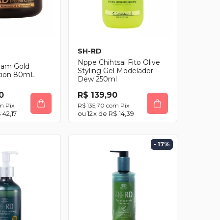
SH-RD
Nppe Chihtsai Fito Olive
eam Gold
Styling Gel Modelador
tion 80mL
Dew 250ml
0
R$ 139,90
m
Pix
R$ 135,70
com
Pix
 42,17
12
x de
R$ 14,39
- 17
%