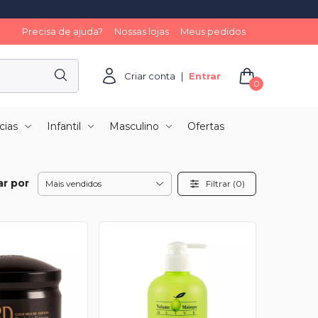
Precisa de ajuda?
Nossas lojas
Meus pedidos
Criar conta
|
Entrar
0
cias
Infantil
Masculino
Ofertas
r por
Filtrar (
0
)