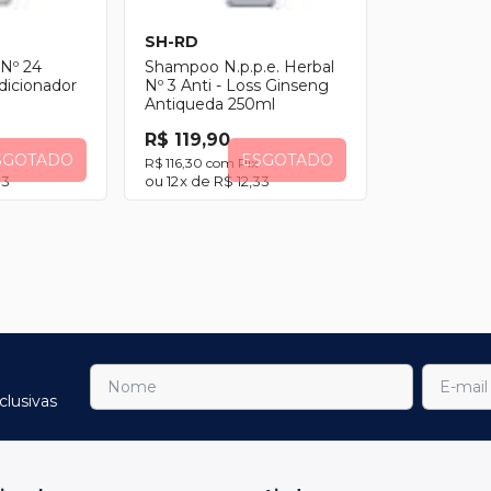
SH-RD
 Nº 24
Shampoo N.p.p.e. Herbal
dicionador
Nº 3 Anti - Loss Ginseng
Antiqueda 250ml
R$ 119,90
SGOTADO
ESGOTADO
R$ 116,30
com
Pix
33
12
x de
R$ 12,33
clusivas